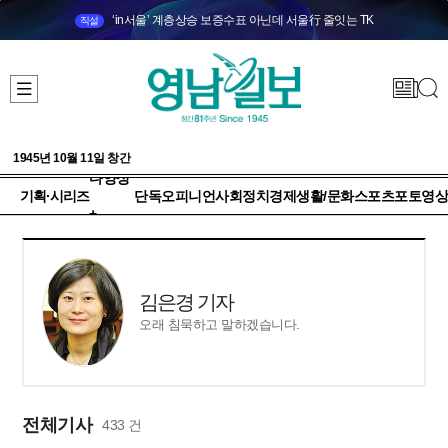
‘in서울’ 계층상승 보증수표 아닌데 서울行 줄잇는 TK
직설
1945년 10월 11일 창간
다양성
기획·시리즈
단독
오피니언
사회
정치
경제
생활/문화
스포츠
포토
영상
+
김은경 기자
오래 침묵하고 말하겠습니다.
전체기사
433 건