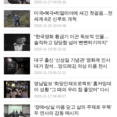
퍼스
2025-11-27 03:55:16
미국•북극•히말라야에 새긴 첫걸음…전
세계 6곳 신루트 개척
2025-11-26 10:04:46
“한국영화 황금기 이끈 독보적 인물…
솔직하고 당당함 넘어 뻔뻔하기까지”
2025-11-19 05:22:32
대구 출신 ‘신성일 기념관’ 영화계 인사
대거 참석…앙드레김 의상 리폼 전시
2025-11-19 05:22:11
영남일보 ‘희망인재프로젝트’ 홈커밍데
이 성황 “그 때의 우리 참 좋았어” 다시
만난 희망
2025-11-17 04:46:27
‘장애•상실 아픔 딛고 삶의 주체로 우뚝’
두 연사의 감동 메시지