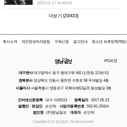
2025-11-17 04:45:54
더보기 (
20
/
433
)
회사소개
개인정보처리방침
구독신청
광고안내
청소년 보호정책(책임자
PC버전
대구본사
대구광역시 동구 동대구로 441 (신천동 111번지)
경북본사
경상북도 안동시 풍천면 수호로 59 우대빌딩 4층
서울지사
서울특별시 영등포구 국회대로62길21 동성빌딩 3층
인터넷신문등록
대구 아00221
등록일자
2017.05.23
발행인 · 편집인
손인락
사업자등록번호
502-81-25414
법인명
(주)영남일보
대표자
손인락
Copyright ⓒ by 영남일보, All right reserved.