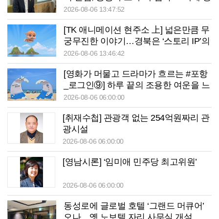
태계 구축 필요”
2026-08-06 13:47:52
[TK 애니메이션 현주소 上] 넓은만큼 무
궁무진한 이야기…경북은 ‘스토리 IP’의
원천
2026-08-06 13:46:42
[영화가 머물고 드라마가 흐르는 #포항
_로그인⑨] 하루 끝의 조용한 여운을 느
끼고 싶을 때 ‘월포역’
2026-08-06 06:00:00
[취재수첩] 관광객 없는 254억원짜리 관
광시설
2026-08-06 06:00:00
[영남시론] ‘임미애 민주당 최고위원’
2026-08-06 06:00:00
동성로에 글로벌 호텔 ‘그랜드 머큐어’
오나…옛 노보텔 자리 사무실 개설