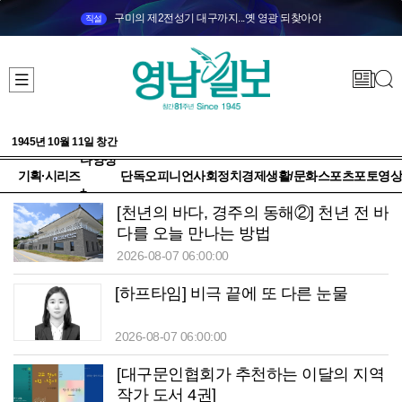
구미의 제2전성기 대구까지...옛 영광 되찾아야
직설
1945년 10월 11일 창간
다양성
기획·시리즈
단독
오피니언
사회
정치
경제
생활/문화
스포츠
포토
영상
+
[천년의 바다, 경주의 동해②] 천년 전 바
다를 오늘 만나는 방법
2026-08-07 06:00:00
[하프타임] 비극 끝에 또 다른 눈물
2026-08-07 06:00:00
[대구문인협회가 추천하는 이달의 지역
작가 도서 4권]