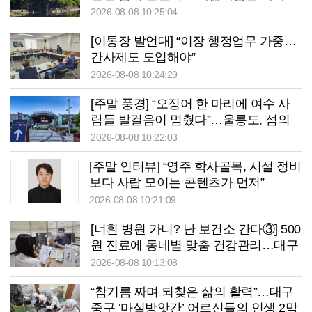
는’ 청송 망미정
2026-08-08 10:25:04
[이통장 발언대] “이장 행정업무 가중…
간사제도 도입해야”
2026-08-08 10:24:29
[주말 풍경] “오징어 한 마리에 여수 사
람들 발걸음이 멈췄다”…울릉도, 섬의
날서 ‘통했다’
2026-08-08 10:22:03
[주말 인터뷰] “영주 학사골목, 시설 정비
보다 사람 모이는 콘텐츠가 먼저”
2026-08-08 10:21:09
[너흰 병원 가니? 난 보건소 간다③] 500
원 진료에 동네별 맞춤 건강관리…대구
중구보건소의 변신
2026-08-08 10:13:08
“참기름 짜며 되찾은 삶의 활력”…대구
중구 ‘마실방앗간’ 어르신들의 인생 2막