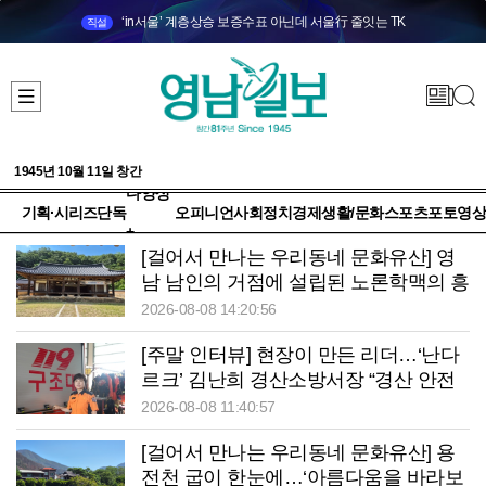
‘in서울’ 계층상승 보증수표 아닌데 서울行 줄잇는 TK
직설
1945년 10월 11일 창간
다양성
기획·시리즈
단독
오피니언
사회
정치
경제
생활/문화
스포츠
포토
영상
+
[걸어서 만나는 우리동네 문화유산] 영
남 남인의 거점에 설립된 노론학맥의 흥
암서원
2026-08-08 14:20:56
[주말 인터뷰] 현장이 만든 리더…‘난다
르크’ 김난희 경산소방서장 “경산 안전
책임지겠습니다”
2026-08-08 11:40:57
[걸어서 만나는 우리동네 문화유산] 용
전천 굽이 한눈에…‘아름다움을 바라보