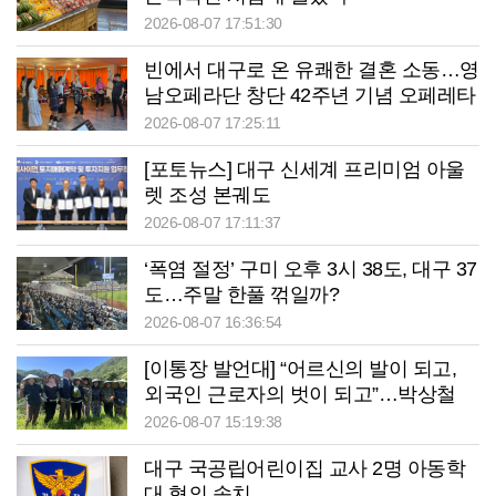
2026-08-07 17:51:30
빈에서 대구로 온 유쾌한 결혼 소동…영
남오페라단 창단 42주년 기념 오페레타
‘딸은 열, 아들은?’
2026-08-07 17:25:11
[포토뉴스] 대구 신세계 프리미엄 아울
렛 조성 본궤도
2026-08-07 17:11:37
‘폭염 절정’ 구미 오후 3시 38도, 대구 37
도…주말 한풀 꺾일까?
2026-08-07 16:36:54
[이통장 발언대] “어르신의 발이 되고,
외국인 근로자의 벗이 되고”…박상철
이장의 ‘사람 농사’
2026-08-07 15:19:38
대구 국공립어린이집 교사 2명 아동학
대 혐의 송치