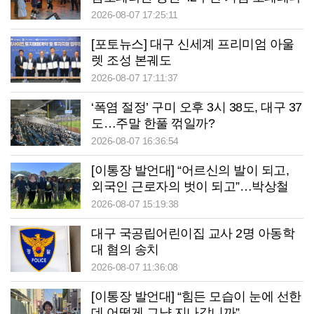
‘딸은 열, 아들은?’
2026-08-07 17:25:11
[포토뉴스] 대구 신세계 프리미엄 아울
렛 조성 본궤도
2026-08-07 17:11:37
‘폭염 절정’ 구미 오후 3시 38도, 대구 37
도…주말 한풀 꺾일까?
2026-08-07 16:36:54
[이통장 발언대] “어르신의 발이 되고,
외국인 근로자의 벗이 되고”…박상철
이장의 ‘사람 농사’
2026-08-07 15:19:38
대구 국공립어린이집 교사 2명 아동학
대 혐의 송치
2026-08-07 11:36:08
[이통장 발언대] “힘든 모습이 눈에 선한
데 어떻게 그냥 지나갑니까”