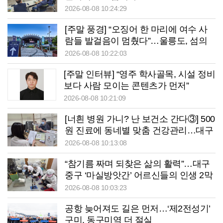
2026-08-08 10:24:29
[주말 풍경] “오징어 한 마리에 여수 사
람들 발걸음이 멈췄다”…울릉도, 섬의
날서 ‘통했다’
2026-08-08 10:22:03
[주말 인터뷰] “영주 학사골목, 시설 정비
보다 사람 모이는 콘텐츠가 먼저”
2026-08-08 10:21:09
[너흰 병원 가니? 난 보건소 간다③] 500
원 진료에 동네별 맞춤 건강관리…대구
중구보건소의 변신
2026-08-08 10:13:08
“참기름 짜며 되찾은 삶의 활력”…대구
중구 ‘마실방앗간’ 어르신들의 인생 2막
2026-08-08 10:03:23
공항 늦어져도 길은 먼저…‘제2전성기’
구미, 동구미역 더 절실