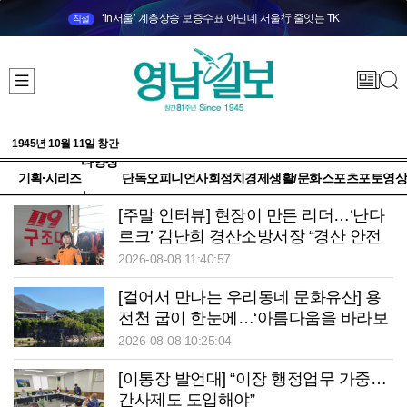
‘in서울’ 계층상승 보증수표 아닌데 서울行 줄잇는 TK
직설
1945년 10월 11일 창간
다양성
기획·시리즈
단독
오피니언
사회
정치
경제
생활/문화
스포츠
포토
영상
+
[주말 인터뷰] 현장이 만든 리더…‘난다
르크’ 김난희 경산소방서장 “경산 안전
책임지겠습니다”
2026-08-08 11:40:57
[걸어서 만나는 우리동네 문화유산] 용
전천 굽이 한눈에…‘아름다움을 바라보
는’ 청송 망미정
2026-08-08 10:25:04
[이통장 발언대] “이장 행정업무 가중…
간사제도 도입해야”