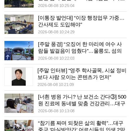
는’ 청송 망미정
2026-08-08 10:25:04
[이통장 발언대] “이장 행정업무 가중…
간사제도 도입해야”
2026-08-08 10:24:29
[주말 풍경] “오징어 한 마리에 여수 사
람들 발걸음이 멈췄다”…울릉도, 섬의
날서 ‘통했다’
2026-08-08 10:22:03
[주말 인터뷰] “영주 학사골목, 시설 정비
보다 사람 모이는 콘텐츠가 먼저”
2026-08-08 10:21:09
[너흰 병원 가니? 난 보건소 간다③] 500
원 진료에 동네별 맞춤 건강관리…대구
중구보건소의 변신
2026-08-08 10:13:08
“참기름 짜며 되찾은 삶의 활력”…대구
중구 ‘마실방앗간’ 어르신들의 인생 2막