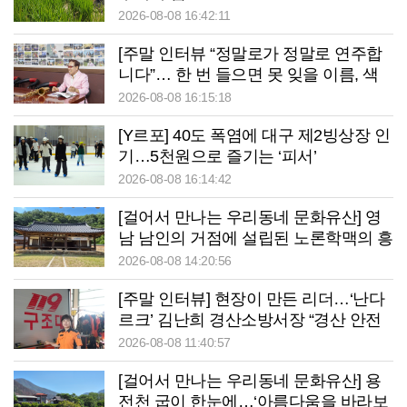
2026-08-08 16:42:11
[주말 인터뷰 “정말로가 정말로 연주합
니다”… 한 번 들으면 못 잊을 이름, 색
소폰으로 이웃 웃게 만드는 사나이
2026-08-08 16:15:18
[Y르포] 40도 폭염에 대구 제2빙상장 인
기…5천원으로 즐기는 ‘피서’
2026-08-08 16:14:42
[걸어서 만나는 우리동네 문화유산] 영
남 남인의 거점에 설립된 노론학맥의 흥
암서원
2026-08-08 14:20:56
[주말 인터뷰] 현장이 만든 리더…‘난다
르크’ 김난희 경산소방서장 “경산 안전
책임지겠습니다”
2026-08-08 11:40:57
[걸어서 만나는 우리동네 문화유산] 용
전천 굽이 한눈에…‘아름다움을 바라보