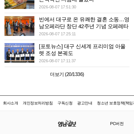
2026-08-07 17:51:30
빈에서 대구로 온 유쾌한 결혼 소동…영
남오페라단 창단 42주년 기념 오페레타
‘딸은 열, 아들은?’
2026-08-07 17:25:11
[포토뉴스] 대구 신세계 프리미엄 아울
렛 조성 본궤도
2026-08-07 17:11:37
더보기 (
20
/
1336
)
회사소개
개인정보처리방침
구독신청
광고안내
청소년 보호정책(책임자
PC버전