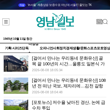
‘in서울’ 계층상승 보증수표 아닌데 서울行 줄잇는 TK
직설
1945년 10월 11일 창간
다양성
기획·시리즈
단독
오피니언
사회
정치
경제
생활/문화
스포츠
포토
영상
+
[걸어서 만나는 우리동네 문화유산] 골
목 끝 100년의 시간…울릉도 일본식 가
옥이 말하는 ‘잊지 말아야 할 역사’
2026-08-08 18:05:34
[걸어서 만나는 우리동네 문화유산] 108
년 전 떠난 국보, 제자리에…김천 갈항
사지 발굴 착수
2026-08-08 18:04:48
[포토뉴스] 저수율 낮아진 경산, 논에 급
수차 투입