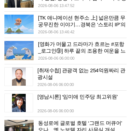
태계 구축 필요”
2026-08-06 13:47:52
[TK 애니메이션 현주소 上] 넓은만큼 무
궁무진한 이야기…경북은 ‘스토리 IP’의
원천
2026-08-06 13:46:42
[영화가 머물고 드라마가 흐르는 #포항
_로그인⑨] 하루 끝의 조용한 여운을 느
끼고 싶을 때 ‘월포역’
2026-08-06 06:00:00
[취재수첩] 관광객 없는 254억원짜리 관
광시설
2026-08-06 06:00:00
[영남시론] ‘임미애 민주당 최고위원’
2026-08-06 06:00:00
동성로에 글로벌 호텔 ‘그랜드 머큐어’
오나…옛 노보텔 자리 사무실 개설