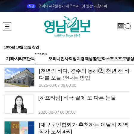
구미의 제2전성기 대구까지...옛 영광 되찾아야
직설
1945년 10월 11일 창간
다양성
기획·시리즈
단독
오피니언
사회
정치
경제
생활/문화
스포츠
포토
영상
+
[천년의 바다, 경주의 동해②] 천년 전 바
다를 오늘 만나는 방법
2026-08-07 06:00:00
[하프타임] 비극 끝에 또 다른 눈물
2026-08-07 06:00:00
[대구문인협회가 추천하는 이달의 지역
작가 도서 4권]