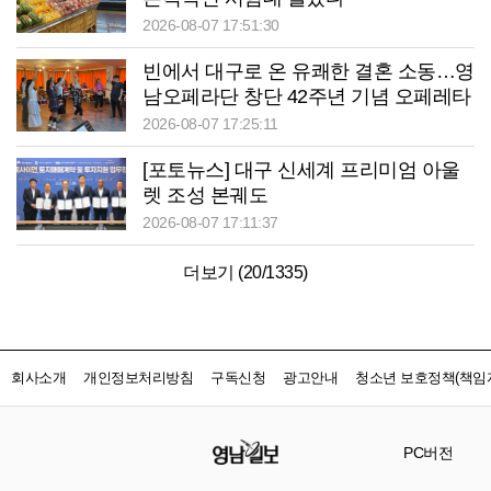
2026-08-07 17:51:30
빈에서 대구로 온 유쾌한 결혼 소동…영
남오페라단 창단 42주년 기념 오페레타
‘딸은 열, 아들은?’
2026-08-07 17:25:11
[포토뉴스] 대구 신세계 프리미엄 아울
렛 조성 본궤도
2026-08-07 17:11:37
더보기 (
20
/
1335
)
회사소개
개인정보처리방침
구독신청
광고안내
청소년 보호정책(책임자
PC버전