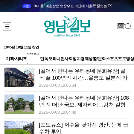
‘in서울’ 계층상승 보증수표 아닌데 서울行 줄잇는 TK
직설
1945년 10월 11일 창간
다양성
기획·시리즈
단독
오피니언
사회
정치
경제
생활/문화
스포츠
포토
영상
+
[걸어서 만나는 우리동네 문화유산] 골
목 끝 100년의 시간…울릉도 일본식 가
옥이 말하는 ‘잊지 말아야 할 역사’
2026-08-08 18:05:34
[걸어서 만나는 우리동네 문화유산] 108
년 전 떠난 국보, 제자리에…김천 갈항
사지 발굴 착수
2026-08-08 18:04:48
[포토뉴스] 저수율 낮아진 경산, 논에 급
수차 투입