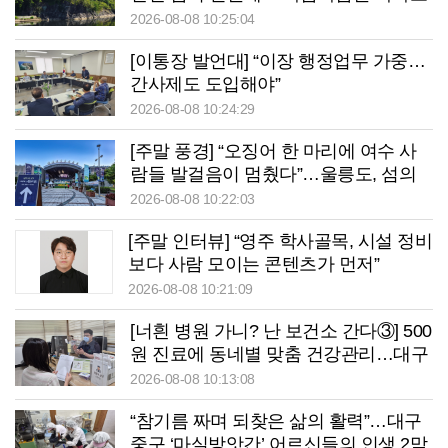
는’ 청송 망미정
2026-08-08 10:25:04
[이통장 발언대] “이장 행정업무 가중…
간사제도 도입해야”
2026-08-08 10:24:29
[주말 풍경] “오징어 한 마리에 여수 사
람들 발걸음이 멈췄다”…울릉도, 섬의
날서 ‘통했다’
2026-08-08 10:22:03
[주말 인터뷰] “영주 학사골목, 시설 정비
보다 사람 모이는 콘텐츠가 먼저”
2026-08-08 10:21:09
[너흰 병원 가니? 난 보건소 간다③] 500
원 진료에 동네별 맞춤 건강관리…대구
중구보건소의 변신
2026-08-08 10:13:08
“참기름 짜며 되찾은 삶의 활력”…대구
중구 ‘마실방앗간’ 어르신들의 인생 2막