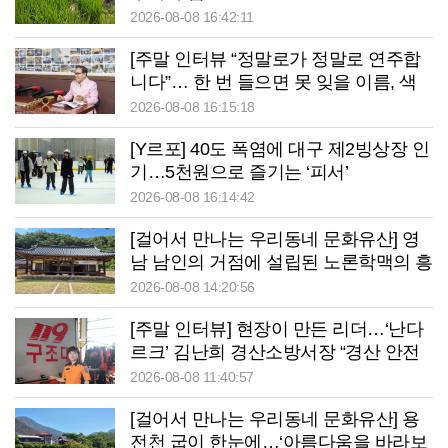
2026-08-08 16:42:11
[주말 인터뷰 “정말로가 정말로 연주합
니다”… 한 번 들으면 못 잊을 이름, 색
소폰으로 이웃 웃게 만드는 사나이
2026-08-08 16:15:18
[Y르포] 40도 폭염에 대구 제2빙상장 인
기…5천원으로 즐기는 ‘피서’
2026-08-08 16:14:42
[걸어서 만나는 우리동네 문화유산] 영
남 남인의 거점에 설립된 노론학맥의 흥
암서원
2026-08-08 14:20:56
[주말 인터뷰] 현장이 만든 리더…‘난다
르크’ 김난희 경산소방서장 “경산 안전
책임지겠습니다”
2026-08-08 11:40:57
[걸어서 만나는 우리동네 문화유산] 용
전천 굽이 한눈에…‘아름다움을 바라보