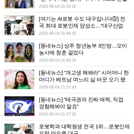
할 것”
2026-08-04 21:56:52
[여기는 AI로봇 수도 대구입니다⑤] 전
국 최대 로봇인재 양성소…“대구산업
맞춤형 교육과정 만들자”
2026-08-04 21:48:15
[동네뉴스] 상주 청년농부 3인방…오이
농사에 청춘 걸었다
2026-08-04 21:45:24
[동네뉴스] “개고생 해봐라” 시어머니 한
마디가 베트남 며느리 삶 바꾼 오기 됐
다
2026-08-04 21:37:43
[동네뉴스] “태극권의 진짜 매력, 직접
경험해봐야 알죠”
2026-08-04 21:37:24
로봇학과 대학원생 전국 1위…로봇인재
요람 떠오른 대구