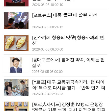
2026-08-05 18:02:10
[포토뉴스] 태풍 ‘돌핀’에 쏠린 시선
2026-08-05 08:24:12
[산소카페 청송의 맛⑨] 청송사과의 변
신
2026-08-05 06:00:00
[동대구로에서] 흩어진 약속, 이제는 현
실로
2026-08-05 06:00:00
[Y르포] 대구 교동귀금속거리, ‘랩 다이
아’ 특수로 다시금 활기…“반짝 인기 의
존 않는 지속 가능 성장 동력 마련해야”
2026-08-04 22:06:23
[토크人사이드] 강정훈 iM뱅크 은행장
“전국서 거둔 성과, 다시 지역으로 연결