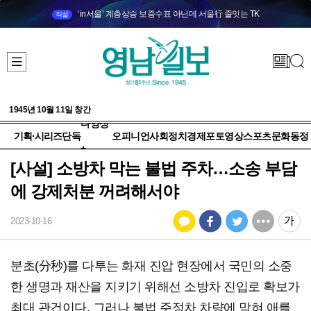
‘in서울’ 계층상승 보증수표 아닌데 서울行 줄잇는 TK
직설
1945년 10월 11일 창간
다양성
기획·시리즈
단독
오피니언
사회
정치
경제
포토
영상
스포츠
문화
동정
+
[사설] 소방차 막는 불법 주차…소송 부담
에 강제처분 꺼려해서야
2023-10-16
분초(分秒)를 다투는 화재 진압 현장에서 국민의 소중
한 생명과 재산을 지키기 위해선 소방차 진입로 확보가
최대 관건이다. 그러나 불법 주정차 차량에 막혀 애를