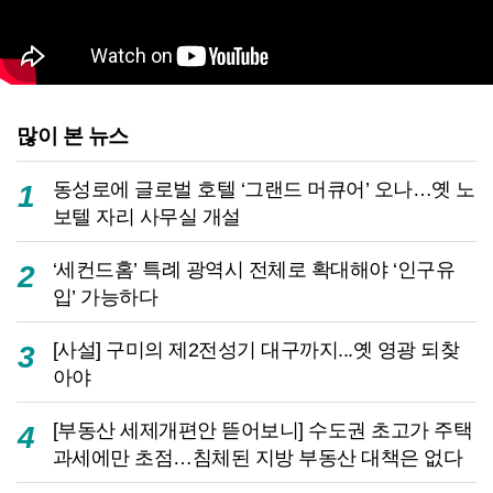
많이 본 뉴스
동성로에 글로벌 호텔 ‘그랜드 머큐어’ 오나…옛 노
1
보텔 자리 사무실 개설
‘세컨드홈’ 특례 광역시 전체로 확대해야 ‘인구유
2
입’ 가능하다
[사설] 구미의 제2전성기 대구까지...옛 영광 되찾
3
아야
[부동산 세제개편안 뜯어보니] 수도권 초고가 주택
4
과세에만 초점…침체된 지방 부동산 대책은 없다