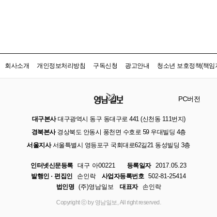
회사소개
개인정보처리방침
구독신청
광고안내
청소년 보호정책(책임자
PC버전
대구본사
대구광역시 동구 동대구로 441 (신천동 111번지)
경북본사
경상북도 안동시 풍천면 수호로 59 우대빌딩 4층
서울지사
서울특별시 영등포구 국회대로62길21 동성빌딩 3층
인터넷신문등록
대구 아00221
등록일자
2017.05.23
발행인 · 편집인
손인락
사업자등록번호
502-81-25414
법인명
(주)영남일보
대표자
손인락
Copyright ⓒ by 영남일보, All right reserved.