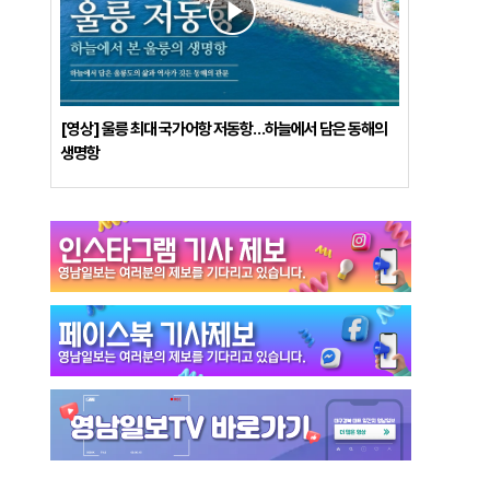
[영상] 울릉 최대 국가어항 저동항…하늘에서 담은 동해의
생명항