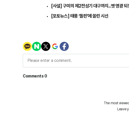
[사설] 구미의 제2전성기 대구까지...옛 영광 
[포토뉴스] 태풍 ‘돌핀’에 쏠린 시선