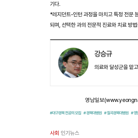
기다.
*레지던트-인턴 과정을 마치고 특정 전문 분
되며, 선택한 과의 전문적 진료와 치료 방법
강승규
의료와 달성군을 맡고
영남일보(www.yeongn
#대구경북 전공의 모집
# 경북대병원
# 칠곡경북대병원
# 
사회
인기뉴스