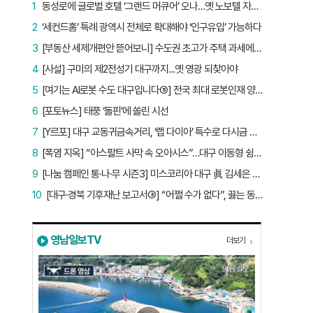
1
동성로에 글로벌 호텔 ‘그랜드 머큐어’ 오나…옛 노보텔 자리 사무실 개설
2
‘세컨드홈’ 특례 광역시 전체로 확대해야 ‘인구유입’ 가능하다
3
[부동산 세제개편안 뜯어보니] 수도권 초고가 주택 과세에만 초점…침체된 지방 부동산 대책은 없다
4
[사설] 구미의 제2전성기 대구까지...옛 영광 되찾아야
5
[여기는 AI로봇 수도 대구입니다⑤] 전국 최대 로봇인재 양성소…“대구산업 맞춤형 교육과정 만들자”
6
[포토뉴스] 태풍 ‘돌핀’에 쏠린 시선
7
[Y르포] 대구 교동귀금속거리, ‘랩 다이아’ 특수로 다시금 활기…“반짝 인기 의존 않는 지속 가능 성장 동력 마련해야”
8
[폭염 지옥] “아스팔트 사막 속 오아시스”…대구 이동형 쉼터 버스 ‘북적’, 지하철역도 ‘바글’
9
[나눔 캠페인 통·나·무 시즌3] 미스코리아 대구 眞 김세은 “내가 받은 응원, 다음 사람에게”
10
[대구·경북 기후재난 보고서③] “어쩔 수가 없다”, 끓는 동해…‘절멸 위기’ 경북 수산업
영남일보TV
더보기