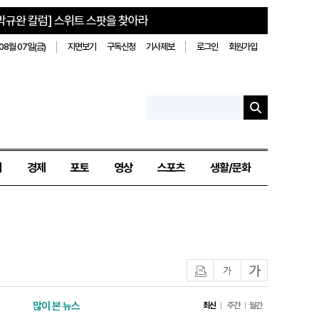
박규완 칼럼] 스위트 스팟을 찾아라
08월 07일(금)
지면보기
구독신청
기사제보
로그인
회원가입
치
경제
포토
영상
스포츠
생활/문화
인쇄
글자작게
글자크게
많이 본 뉴스
최신
주간
월간