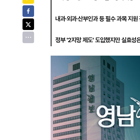
페이스북
내과·외과·산부인과 등 필수 과목 지원
트위터
전체
정부 '2지망 제도' 도입했지만 실효성