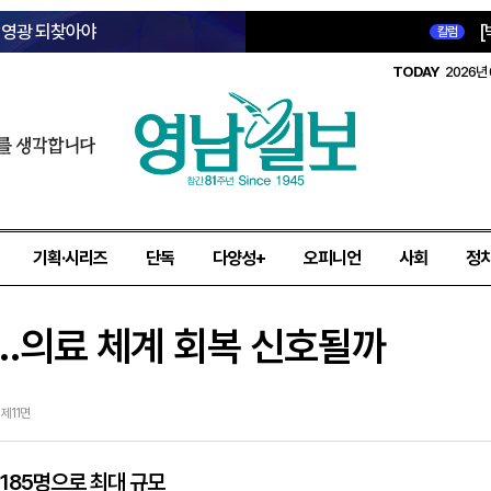
옛 영광 되찾아야
[
칼럼
TODAY
2026년 
를 생각합니다
기획·시리즈
단독
다양성+
오피니언
사회
정
…의료 체계 회복 신호될까
 제11면
 185명으로 최대 규모