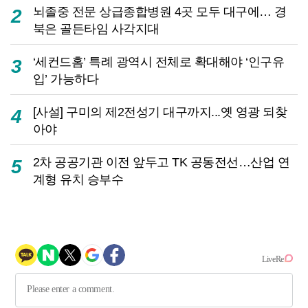
뇌졸중 전문 상급종합병원 4곳 모두 대구에… 경
2
북은 골든타임 사각지대
‘세컨드홈’ 특례 광역시 전체로 확대해야 ‘인구유
3
입’ 가능하다
[사설] 구미의 제2전성기 대구까지...옛 영광 되찾
4
아야
2차 공공기관 이전 앞두고 TK 공동전선…산업 연
5
계형 유치 승부수