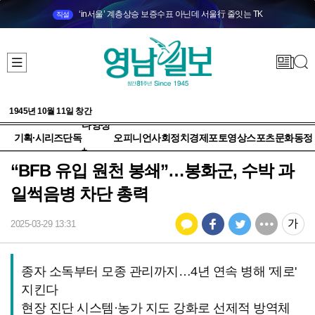
‘in서울’ 계층상승 보증수표 아닌데 서울行 줄잇는 TK
직설
1945년 10월 11일 창간
다양성
기획·시리즈
단독
오피니언
사회
정치
경제
포토
영상
스포츠
문화
동정
+
“BFB 유입 원천 봉쇄”…봉화군, 수박 과
일썩음병 차단 총력
2025-03-29 13:31
종자 소독부터 모종 관리까지…4년 연속 병해 '제로'
지킨다
현장 진단 시스템·농가 지도 강화로 선제적 방역체