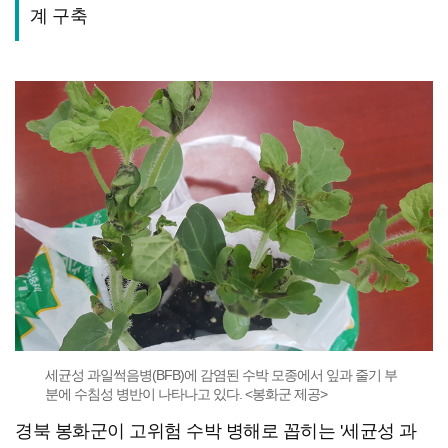
계 구축
세균성 과일썩음병(BFB)에 감염된 수박 모종에서 잎과 줄기 부
분에 수침성 병반이 나타나고 있다. <봉화군 제공>
경북 봉화군이 고위험 수박 병해로 꼽히는 '세균성 과