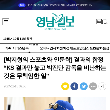
‘in서울’ 계층상승 보증수표 아닌데 서울行 줄잇는 TK
직설
1945년 10월 11일 창간
다양성
기획·시리즈
단독
오피니언
사회
정치
경제
포토
영상
스포츠
문화
동정
+
[박지형의 스포츠와 인문학] 결과의 함정
“KS 결과만 놓고 박진만 감독을 비난하는
것은 무책임한 일”
2024-11-15 09:56