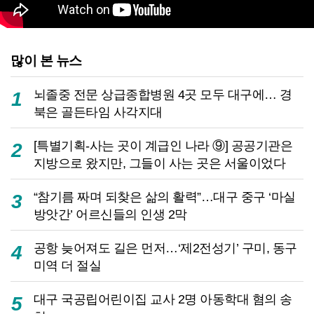
많이 본 뉴스
뇌졸중 전문 상급종합병원 4곳 모두 대구에… 경
1
북은 골든타임 사각지대
[특별기획-사는 곳이 계급인 나라 ⑨] 공공기관은
2
지방으로 왔지만, 그들이 사는 곳은 서울이었다
“참기름 짜며 되찾은 삶의 활력”…대구 중구 ‘마실
3
방앗간’ 어르신들의 인생 2막
공항 늦어져도 길은 먼저…‘제2전성기’ 구미, 동구
4
미역 더 절실
대구 국공립어린이집 교사 2명 아동학대 혐의 송
5