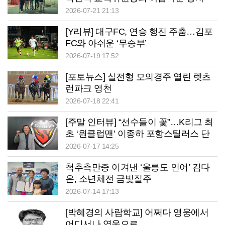
2026-07-21 21:13
[Y리뷰] 대구FC, 연승 행진 주춤…김포
FC와 아쉬운 ‘무승부’
2026-07-19 17:52
[포토뉴스] 실전형 모의경주 열린 렛츠
런파크 영천
2026-07-18 22:41
[주말 인터뷰] “선수들이 꽃”…K리그 최
초 ‘원클럽맨’ 이종하 포항스틸러스 단
장
2026-07-17 14:25
척추측만증 이겨낸 ‘울릉도 인어’ 김다
은, 소년체전 금빛질주
2026-07-14 17:13
[박혜경의 사람학교] 어쩌다 영웅에서
어디서나 영웅으로