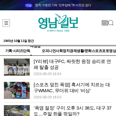
‘정치 구호만 가득’ 민주당에 TK 비전은 없다
직설
1945년 10월 11일 창간
다양성
기획·시리즈
단독
오피니언
사회
정치
경제
생활/문화
스포츠
포토
영상
+
[Y리뷰] 대구FC, 짜릿한 원정 승리로 연
패 탈출 성공
2026-08-09 18:04
[스포츠 덮친 폭염] 혹서기에 치르는 대
구WMAC, 무더위 대비 ‘비상’
2026-08-09 18:03
‘폭염 절정’ 구미 오후 3시 38도, 대구 37
도…주말 한풀 꺾일까?