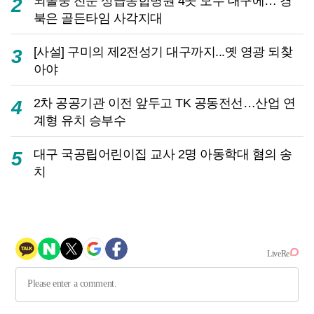
뇌졸중 전문 상급종합병원 4곳 모두 대구에… 경
2
북은 골든타임 사각지대
[사설] 구미의 제2전성기 대구까지...옛 영광 되찾
3
아야
2차 공공기관 이전 앞두고 TK 공동전선…산업 연
4
계형 유치 승부수
대구 국공립어린이집 교사 2명 아동학대 혐의 송
5
치