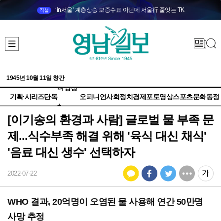
‘in서울’ 계층상승 보증수표 아닌데 서울行 줄잇는 TK
직설
1945년 10월 11일 창간
다양성
기획·시리즈
단독
오피니언
사회
정치
경제
포토
영상
스포츠
문화
동정
+
[이기송의 환경과 사람] 글로벌 물 부족 문
제...식수부족 해결 위해 '육식 대신 채식'
'음료 대신 생수' 선택하자
2022-07-22
WHO 결과, 20억명이 오염된 물 사용해 연간 50만명
사망 추정