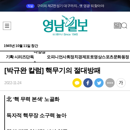
구미의 제2전성기 대구까지...옛 영광 되찾아야
직설
1945년 10월 11일 창간
다양성
기획·시리즈
단독
오피니언
사회
정치
경제
포토
영상
스포츠
문화
동정
+
[박규완 칼럼] 핵무기의 절대방패
2022-11-24
北 '핵 무력 본색' 노골화
독자적 핵무장 소구력 높아