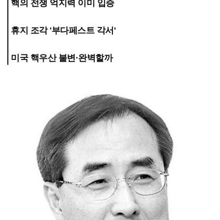
핵의 전쟁 억지력 이미 입증
휴지 조각 '부다페스트 각서'
미국 핵우산 불변·완벽할까