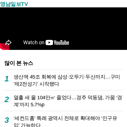
영남일보TV
많이 본 뉴스
생산액 45조 회복에 삼성·오뚜기·두산까지…구미
1
‘제2전성기’ 시작됐다
열흘 새 물 104만㎥ 줄었다…경주 덕동댐, 가뭄 ‘경
2
계’까지 5.7%p
‘세컨드홈’ 특례 광역시 전체로 확대해야 ‘인구유
3
입’ 가능하다