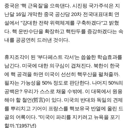
중국은 '핵 근육질'을 으쓱댄다. 시진핑 국가주석은 지
난달 16일 개막한 중국 공산당 20차 전국대표대회 연
설에서 "강대한 전략 위력체계를 구축하겠다"고 밝혔
다. 핵 운반수단을 확장하고 핵탄두를 증강하겠다는 속
내를 공공연히 드러낸 것이다.
휴지조각이 된 '부다페스트 각서'는 씁쓸한 학습효과를
남긴다. 미국에 대한 의구심이 겹쳐진다. 북한이 한국
에 핵 공격을 하면 미국이 선선히 핵우산을 펼쳐줄까.
필자는 가능성을 50% 정도로 판단한다. 나머지 50%의
공백은? 우리가 스스로 채울 수밖에. 이 대목에서 원용
해야 할 철언(哲言)이 있다. 미국의 반대와 독일의 견제
를 뿌리치고 기어이 프랑스를 핵보유국 반열에 올린 드
골의 어록이다. "미국이 파리를 지키려고 뉴욕을 포기
할까."(1957년)