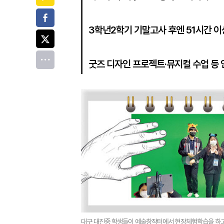
페이스북
3학년2학기 기말고사 후엔 51시간 이
트위터
전체
굿즈 디자인 프로젝트·뮤지컬 수업 등 
대구 대진중 학생들이 예술창작터에서 현장체험학습을 하고 