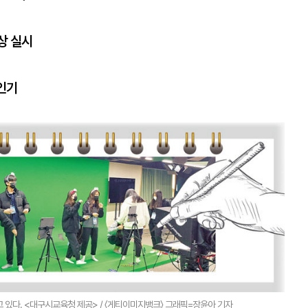
상 실시
인기
있다. <대구시교육청 제공> / 〈게티이미지뱅크〉 그래픽=장윤아 기자