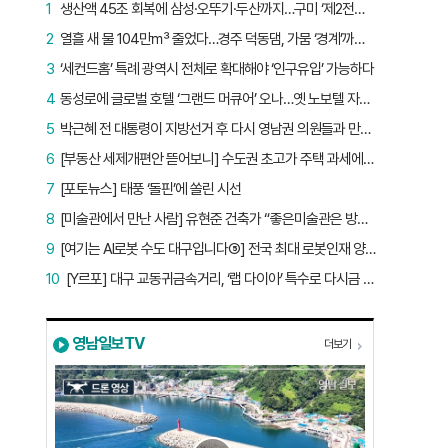
1
생산액 45조 회복에 삼성·오뚜기·두산까지…구미 ‘제2전성기’ 시작됐다
2
열흘 새 물 104만㎥ 줄었다…경주 덕동댐, 가뭄 ‘경계’까지 5.7%p
3
‘세컨드홈’ 특례 광역시 전체로 확대해야 ‘인구유입’ 가능하다
4
동성로에 글로벌 호텔 ‘그랜드 머큐어’ 오나…옛 노보텔 자리 사무실 개설
5
박근혜 전 대통령이 지방선거 후 다시 영남권 의원들과 만난 이유는?
6
[부동산 세제개편안 뜯어보니] 수도권 초고가 주택 과세에만 초점…침체된 지방 부동산 대책은 없다
7
[포토뉴스] 태풍 ‘돌핀’에 쏠린 시선
8
[미술관에서 만난 사람] 유현준 건축가 “좋은미술관은 방문객이 많은 미술관”
9
[여기는 AI로봇 수도 대구입니다⑤] 전국 최대 로봇인재 양성소…“대구산업 맞춤형 교육과정 만들자”
10
[Y르포] 대구 교동귀금속거리, ‘랩 다이아’ 특수로 다시금 활기…“반짝 인기 의존 않는 지속 가능 성장 동력 마련해야”
영남일보TV
더보기