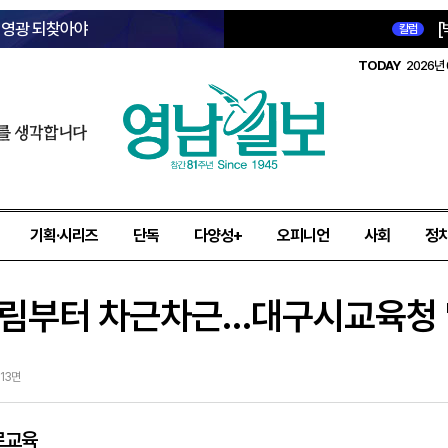
옛 영광 되찾아야
[
칼럼
TODAY
2026년 
를 생각합니다
기획·시리즈
단독
다양성+
오피니언
사회
정
그림부터 차근차근…대구시교육청 '
제13면
로교육