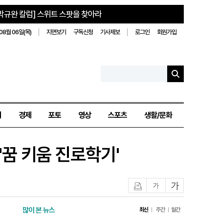
박규완 칼럼] 스위트 스팟을 찾아라
08월 06일(목)
지면보기
구독신청
기사제보
로그인
회원가입
치
경제
포토
영상
스포츠
생활/문화
꿈 키움 진로학기'
인쇄
글자작게
글자크게
많이 본 뉴스
최신
주간
월간