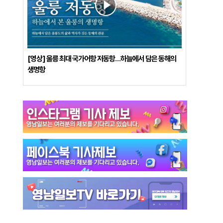
[영상] 울릉 최대 국가어항 저동항…하늘에서 담은 동해의
생명항