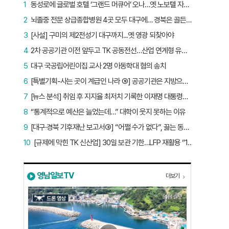
1
동성로에 글로벌 호텔 ‘그랜드 머큐어’ 오나…옛 노보텔 자리 사무실 개설
2
뇌졸중 전문 상급종합병원 4곳 모두 대구에… 경북은 골든타임 사각지대
3
[사설] 구미의 제2전성기 대구까지...옛 영광 되찾아야
4
2차 공공기관 이전 앞두고 TK 공동전선…산업 연계형 유치 승부수
5
대구 국공립어린이집 교사 2명 아동학대 혐의 송치
6
[특별기획-사는 곳이 계급인 나라 ⑨] 공공기관은 지방으로 왔지만, 그들이 사는 곳은 서울이었다
7
[뉴스 분석] 취임 후 지지율 최저치 기록한 이재명 대통령…왜?
8
“통계적으로 예산은 늘었는데…” 대학이 웃지 못하는 이유
9
[대구·경북 기후재난 보고서③] “어쩔 수가 없다”, 끓는 동해…‘절멸 위기’ 경북 수산업
10
[규제에 막힌 TK 신산업] 30일 보관 기한…LFP 재활용 “180일로 늘려야”
영남일보TV
더보기