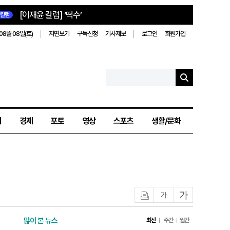
[이재윤 칼럼] ‘떡수’
칼럼
08월 08일(토)
지면보기
구독신청
기사제보
로그인
회원가입
치
경제
포토
영상
스포츠
생활/문화
인쇄
글자작게
글자크게
많이 본 뉴스
최신
주간
월간