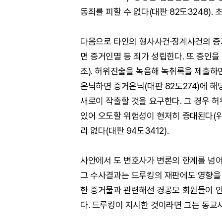
동죄를 피할 수 없다(대판 82도3248)
다음으로 타인의 형사사건·징계사건의 증거
면 증거인멸 등 죄가 성립힌다. 또 증인을
조). 허위진술을 녹음해 녹취록을 제출하면
은닉하면 증거은닉(대판 82도274)에 
새로이 작출할 것을 요구한다. 그 경우 
있어 오도할 위험성이 현저히 증대된다(위 
리 없다(대판 94도3412).
사안에서 도 변호사가 변론의 한계를 넘
그 수사결과는 드루킹의 재판에도 영향을 
한 증거물과 관련해선 경공모 회원들이 
다. 드루킹이 지시한 것이라면 그는 동교