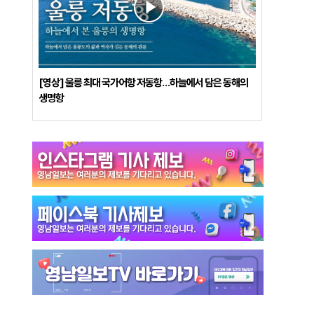
[영상] 울릉 최대 국가어항 저동항…하늘에서 담은 동해의
생명항