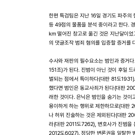
한편 특검팀은 지난 16일 경기도 파주의 
등 49점의 물품을 분석 중이라고 한다.
㎞ 떨어진 창고로 옮긴 것은 지난달이었고
의 댓글조작 범죄 혐의를 입증할 증거를 
수사와 재판의 필수요소는 범인과 증거다.
151조)가 된다. 진범이 아닌 것이 후일
벌되는 점에서 특이하다(대판 81도1931
했다면 범인은 동교사죄가 된다(대판 200
래한 것이다. 은닉은 범인을 숨기는 것이
용이하게 하는 행위로 제한하므로(대판 200
나 허위 진술하는 것은 제외된다(대판 200
라(대판 2011도7262), 변호사가 진
2012도6027). 정당한 변론권을 일탈