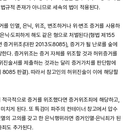
. 초법규적 존재가 아니므로 세속의 법이 적용된다.
를 인멸, 은닉, 위조, 변조하거나 위·변조 증거를 사용하
 은닉·도피하게 해도 같은 형으로 처벌된다(형법 제155
 증거위조(대판 2013도8085), 증거가 될 난로를 숲에
해당한다. 증거위조는 증거 자체를 위조할 것과 허위증거를
허위진술서를 제출하는 것과는 달리 증거가치를 판단함에
8085 판결). 따라서 참고인의 허위진술이 이에 해당할
어 적극적으로 증거를 위조했다면 증거위조죄에 해당하고,
미치게 된다. 또 특검이 파주의 컨테이너 창고에서 압수
인멸의 고의를 갖고 한 은닉행위라면 증거인멸·은닉죄가 된
사죄도 추가된다.