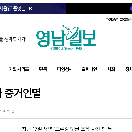
 서울行 줄잇는 TK
TODAY
2026년 
를 생각합니다
기획·시리즈
단독
다양성+
오피니언
사회
정
와 증거인멸
07-20 제8면
지난 17일 새벽 ‘드루킹 댓글 조작 사건’의 특