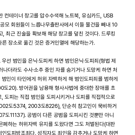
한 컨테이너 창고를 압수수색해 노트북, 유심카드, USB
 경공모 회원들이 느릅나무출판사에서 이들 물건을 빼내 10
, 최근 진술을 확보해 해당 창고를 덮친 것이다. 드루킹
다른 장소로 옮긴 것은 증거인멸에 해당하는가.
 우선 범인을 은닉·도피케 하면 범인은닉·도피죄(형법 제
 드러나더라도 수사·소추 중인 자를 숨기거나 도망케 하면 처
). 범인이 타인에게 허위 자백하게 해 범인도피죄를 범하게
0도20). 방어권을 남용해 형사사법에 중대한 장애를 초
고, 도피는 직접 범인을 도피시키거나 도피를 직접적으로
2도5374, 2003도8226), 단순히 참고인이 묵비하거
7도11137). 공범이 다른 공범을 도피시킨 것뿐만 아니
범을 은폐하는 허위자백 유지를 도왔다면 그도 처벌된다(대판
한 범인도피방조죄다. 성직자도 죄인을 감추거나 도망케 하면