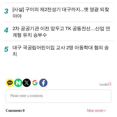
[사설] 구미의 제2전성기 대구까지...옛 영광 되찾
3
아야
2차 공공기관 이전 앞두고 TK 공동전선…산업 연
4
계형 유치 승부수
대구 국공립어린이집 교사 2명 아동학대 혐의 송
5
치