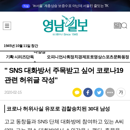
‘in서울’ 계층상승 보증수표 아닌데 서울行 줄잇는 TK
직설
1945년 10월 11일 창간
다양성
기획·시리즈
단독
오피니언
사회
정치
경제
포토
영상
스포츠
문화
동정
+
" SNS 대화방서 주목받고 싶어 코로나19
관련 허위글 작성"
2020-02-15
코로나 허위사실 유포로 검찰송치된 30대 남성
고교 동창들과 SNS 단체 대화방에 참여하고 있는 A씨