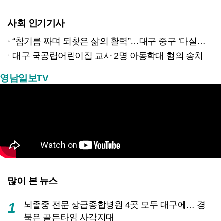
사회 인기기사
“참기름 짜며 되찾은 삶의 활력”…대구 중구 ‘마실방앗간’ 어르신들의 인생 2막
대구 국공립어린이집 교사 2명 아동학대 혐의 송치
영남일보TV
많이 본 뉴스
뇌졸중 전문 상급종합병원 4곳 모두 대구에… 경
1
북은 골든타임 사각지대