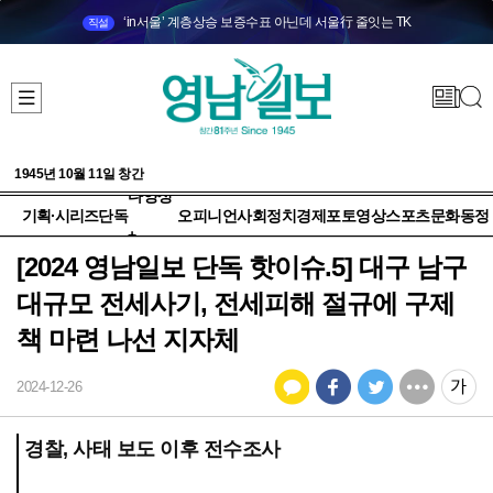
‘in서울’ 계층상승 보증수표 아닌데 서울行 줄잇는 TK
직설
1945년 10월 11일 창간
다양성
기획·시리즈
단독
오피니언
사회
정치
경제
포토
영상
스포츠
문화
동정
+
[2024 영남일보 단독 핫이슈.5] 대구 남구
대규모 전세사기, 전세피해 절규에 구제
책 마련 나선 지자체
2024-12-26
경찰, 사태 보도 이후 전수조사