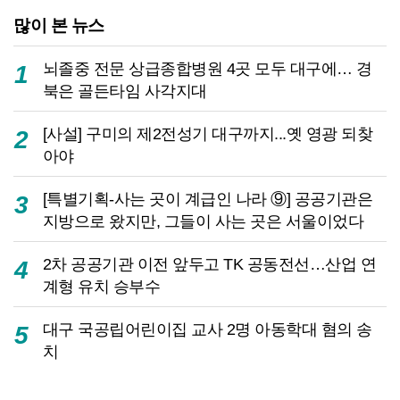
많이 본 뉴스
뇌졸중 전문 상급종합병원 4곳 모두 대구에… 경
1
북은 골든타임 사각지대
[사설] 구미의 제2전성기 대구까지...옛 영광 되찾
2
아야
[특별기획-사는 곳이 계급인 나라 ⑨] 공공기관은
3
지방으로 왔지만, 그들이 사는 곳은 서울이었다
2차 공공기관 이전 앞두고 TK 공동전선…산업 연
4
계형 유치 승부수
대구 국공립어린이집 교사 2명 아동학대 혐의 송
5
치