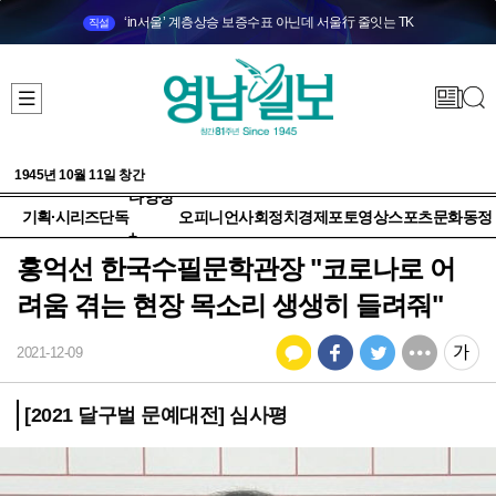
‘in서울’ 계층상승 보증수표 아닌데 서울行 줄잇는 TK
직설
1945년 10월 11일 창간
다양성
기획·시리즈
단독
오피니언
사회
정치
경제
포토
영상
스포츠
문화
동정
+
홍억선 한국수필문학관장 "코로나로 어
려움 겪는 현장 목소리 생생히 들려줘"
2021-12-09
[2021 달구벌 문예대전] 심사평