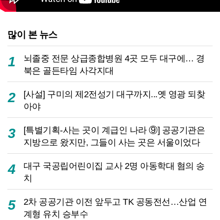
많이 본 뉴스
뇌졸중 전문 상급종합병원 4곳 모두 대구에… 경
1
북은 골든타임 사각지대
[사설] 구미의 제2전성기 대구까지...옛 영광 되찾
2
아야
[특별기획-사는 곳이 계급인 나라 ⑨] 공공기관은
3
지방으로 왔지만, 그들이 사는 곳은 서울이었다
대구 국공립어린이집 교사 2명 아동학대 혐의 송
4
치
2차 공공기관 이전 앞두고 TK 공동전선…산업 연
5
계형 유치 승부수