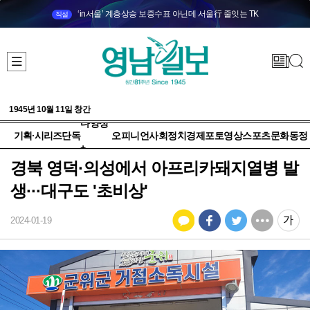
‘in서울’ 계층상승 보증수표 아닌데 서울行 줄잇는 TK
직설
1945년 10월 11일 창간
다양성
기획·시리즈
단독
오피니언
사회
정치
경제
포토
영상
스포츠
문화
동정
+
경북 영덕·의성에서 아프리카돼지열병 발
생···대구도 '초비상'
2024-01-19