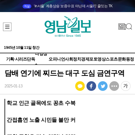
‘in서울’ 계층상승 보증수표 아닌데 서울行 줄잇는 TK
직설
1945년 10월 11일 창간
다양성
기획·시리즈
단독
오피니언
사회
정치
경제
포토
영상
스포츠
문화
동정
+
담배 연기에 찌드는 대구 도심 금연구역
2025-01-13
학교 인근 골목에도 꽁초 수북
간접흡연 노출 시민들 불만 커