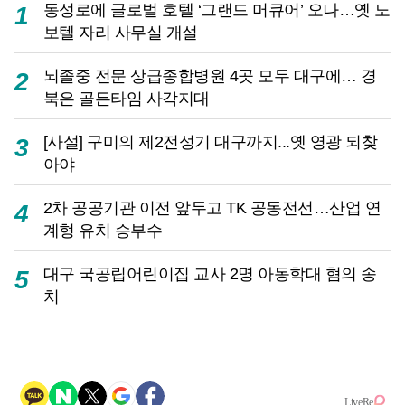
동성로에 글로벌 호텔 ‘그랜드 머큐어’ 오나…옛 노
1
보텔 자리 사무실 개설
뇌졸중 전문 상급종합병원 4곳 모두 대구에… 경
2
북은 골든타임 사각지대
[사설] 구미의 제2전성기 대구까지...옛 영광 되찾
3
아야
2차 공공기관 이전 앞두고 TK 공동전선…산업 연
4
계형 유치 승부수
대구 국공립어린이집 교사 2명 아동학대 혐의 송
5
치