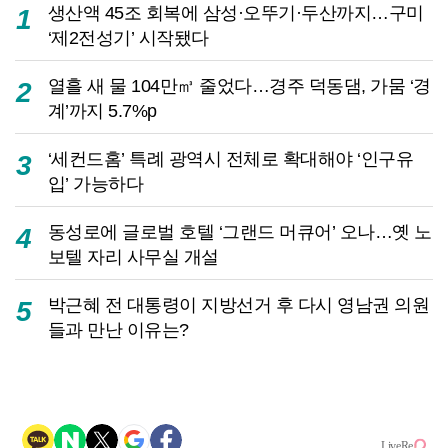
생산액 45조 회복에 삼성·오뚜기·두산까지…구미
1
‘제2전성기’ 시작됐다
열흘 새 물 104만㎥ 줄었다…경주 덕동댐, 가뭄 ‘경
2
계’까지 5.7%p
‘세컨드홈’ 특례 광역시 전체로 확대해야 ‘인구유
3
입’ 가능하다
동성로에 글로벌 호텔 ‘그랜드 머큐어’ 오나…옛 노
4
보텔 자리 사무실 개설
박근혜 전 대통령이 지방선거 후 다시 영남권 의원
5
들과 만난 이유는?