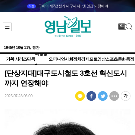
구미의 제2전성기 대구까지...옛 영광 되찾아야
직설
1945년 10월 11일 창간
다양성
기획·시리즈
단독
오피니언
사회
정치
경제
포토
영상
스포츠
문화
동정
+
[단상지대]대구도시철도 3호선 혁신도시
까지 연장해야
2025-07-28 06:00