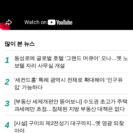
많이 본 뉴스
동성로에 글로벌 호텔 ‘그랜드 머큐어’ 오나…옛 노
1
보텔 자리 사무실 개설
‘세컨드홈’ 특례 광역시 전체로 확대해야 ‘인구유
2
입’ 가능하다
[부동산 세제개편안 뜯어보니] 수도권 초고가 주택
3
과세에만 초점…침체된 지방 부동산 대책은 없다
[사설] 구미의 제2전성기 대구까지...옛 영광 되찾
4
아야