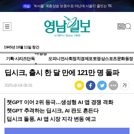
‘in서울’ 계층상승 보증수표 아닌데 서울行 줄잇는 TK
직설
1945년 10월 11일 창간
다양성
기획·시리즈
단독
오피니언
사회
정치
경제
포토
영상
스포츠
문화
동정
+
딥시크, 출시 한 달 만에 121만 명 돌파
2025-02-04 09:26
챗GPT 이어 2위 등극…생성형 AI 앱 경쟁 격화
챗GPT 추격하는 딥시크, AI 판도 흔든다
딥시크 돌풍, AI 앱 시장 지각 변동 예고