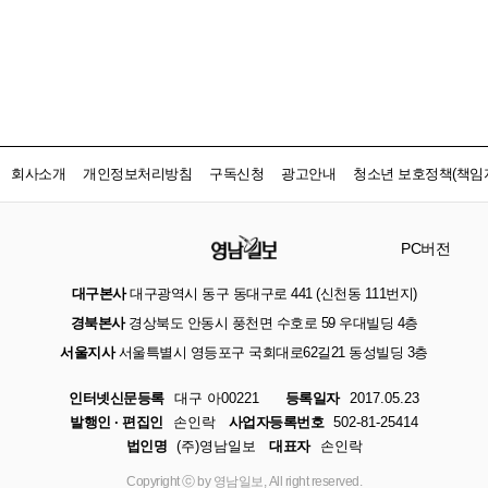
회사소개
개인정보처리방침
구독신청
광고안내
청소년 보호정책(책임자
PC버전
대구본사
대구광역시 동구 동대구로 441 (신천동 111번지)
경북본사
경상북도 안동시 풍천면 수호로 59 우대빌딩 4층
서울지사
서울특별시 영등포구 국회대로62길21 동성빌딩 3층
인터넷신문등록
대구 아00221
등록일자
2017.05.23
발행인 · 편집인
손인락
사업자등록번호
502-81-25414
법인명
(주)영남일보
대표자
손인락
Copyright ⓒ by 영남일보, All right reserved.