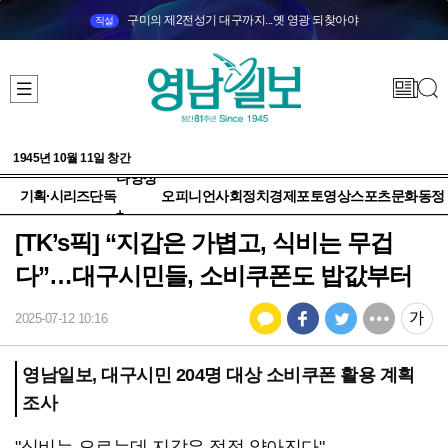
구미의 제2전성기 대구까지...옛 영광 되찾아야
직설
1945년 10월 11일 창간
다양성
기획·시리즈
단독
오피니언
사회
정치
경제
포토
영상
스포츠
문화
동정
+
[TK’s픽] “지갑은 가볍고, 식비는 무겁
다”…대구시민들, 소비쿠폰도 밥값부터
2025-07-12 10:16
영남일보, 대구시민 204명 대상 소비쿠폰 활용 계획
조사
"식비는 오르는데 지갑은 점점 얇아진다"