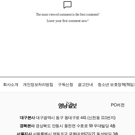
회사소개
개인정보처리방침
구독신청
광고안내
청소년 보호정책(책임자
PC버전
대구본사
대구광역시 동구 동대구로 441 (신천동 111번지)
경북본사
경상북도 안동시 풍천면 수호로 59 우대빌딩 4층
서울지사
서울특별시 영등포구 국회대로62길21 동성빌딩 3층