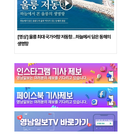
[영상] 울릉 최대 국가어항 저동항…하늘에서 담은 동해의
생명항