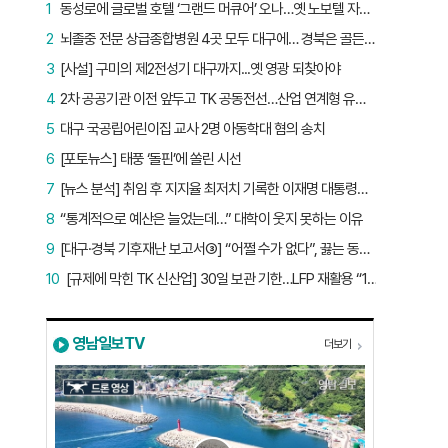
1
동성로에 글로벌 호텔 ‘그랜드 머큐어’ 오나…옛 노보텔 자리 사무실 개설
2
뇌졸중 전문 상급종합병원 4곳 모두 대구에… 경북은 골든타임 사각지대
3
[사설] 구미의 제2전성기 대구까지...옛 영광 되찾아야
4
2차 공공기관 이전 앞두고 TK 공동전선…산업 연계형 유치 승부수
5
대구 국공립어린이집 교사 2명 아동학대 혐의 송치
6
[포토뉴스] 태풍 ‘돌핀’에 쏠린 시선
7
[뉴스 분석] 취임 후 지지율 최저치 기록한 이재명 대통령…왜?
8
“통계적으로 예산은 늘었는데…” 대학이 웃지 못하는 이유
9
[대구·경북 기후재난 보고서③] “어쩔 수가 없다”, 끓는 동해…‘절멸 위기’ 경북 수산업
10
[규제에 막힌 TK 신산업] 30일 보관 기한…LFP 재활용 “180일로 늘려야”
영남일보TV
더보기