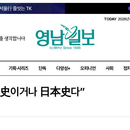
 서울行 줄잇는 TK
TODAY
2026년 
를 생각합니다
기획·시리즈
단독
다양성+
오피니언
사회
정
國史이거나 日本史다”