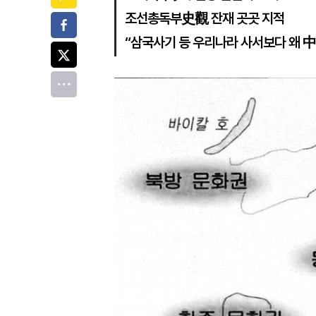
조선총독부史觀 잔재 곳곳 지적
페이스북
“삼국사기 등 우리나라 사서보다 왜 中
트위터
전체