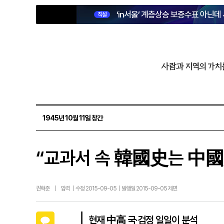
‘in서울’ 계층상승 보증수표 아닌데
직설
사람과 지역의 가치
1945년 10월 11일 창간
“교과서 속 韓國史는 中
권혁준
|
입력 | 수정 2015-09-05 | 발행일 2015-09-05 제면
카카오톡
현재 中高 국·검정 일일이 분석