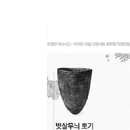
위험한 역사시간 - 이주한 지음/ 인문서원 416쪽/ 1만8천