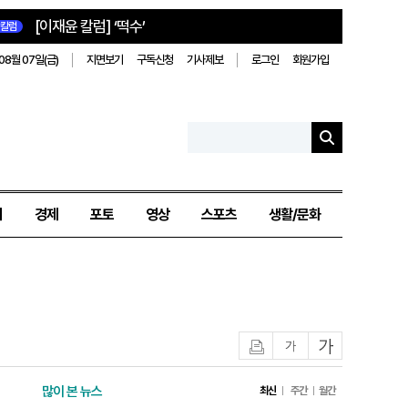
[이재윤 칼럼] ‘떡수’
칼럼
08월 07일(금)
지면보기
구독신청
기사제보
로그인
회원가입
치
경제
포토
영상
스포츠
생활/문화
인쇄
글자작게
글자크게
많이 본 뉴스
최신
주간
월간