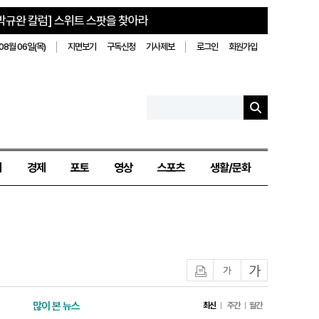
박규완 칼럼] 스위트 스팟을 찾아라
08월 06일(목)
지면보기
구독신청
기사제보
로그인
회원가입
치
경제
포토
영상
스포츠
생활/문화
인쇄
글자작게
글자크게
많이 본 뉴스
최신
주간
월간