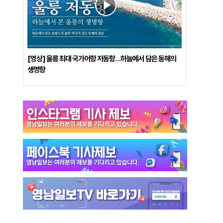
[영상] 울릉 최대 국가어항 저동항…하늘에서 담은 동해의
생명항