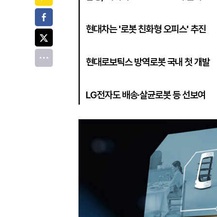
페이스북
현대차는 '로봇 친화형 오피스' 추진
트위터
전체
현대로보틱스 방역로봇 국내 첫 개발
LG전자도 배송·살균로봇 등 선보여