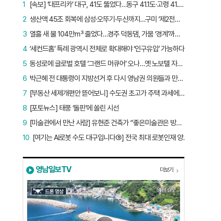
1
[속보] ‘대프리카’ 대구, 41도 뚫었다…동구 41.1도·고령 41.2도
2
생산액 45조 회복에 삼성·오뚜기·두산까지…구미 ‘제2전성기’ 시작됐다
3
열흘 새 물 104만㎥ 줄었다…경주 덕동댐, 가뭄 ‘경계’까지 5.7%p
4
‘세컨드홈’ 특례 광역시 전체로 확대해야 ‘인구유입’ 가능하다
5
동성로에 글로벌 호텔 ‘그랜드 머큐어’ 오나…옛 노보텔 자리 사무실 개설
6
박근혜 전 대통령이 지방선거 후 다시 영남권 의원들과 만난 이유는?
7
[부동산 세제개편안 뜯어보니] 수도권 초고가 주택 과세에만 초점…침체된 지방 부동산 대책은 없다
8
[포토뉴스] 태풍 ‘돌핀’에 쏠린 시선
9
[미술관에서 만난 사람] 유현준 건축가 “좋은미술관은 방문객이 많은 미술관”
10
[여기는 AI로봇 수도 대구입니다⑤] 전국 최대 로봇인재 양성소…“대구산업 맞춤형 교육과정 만들자”
영남일보TV
더보기