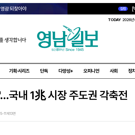
옛 영광 되찾아야
[
칼럼
TODAY
2026년 
를 생각합니다
기획·시리즈
단독
다양성+
오피니언
사회
정
'…국내 1兆 시장 주도권 각축전
05-11 제13면