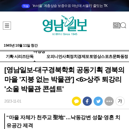
‘in서울’ 계층상승 보증수표 아닌데 서울行 줄잇는 TK
직설
1945년 10월 11일 창간
다양성
기획·시리즈
단독
오피니언
사회
정치
경제
포토
영상
스포츠
문화
동정
+
[영남일보-대구경북학회 공동기획 경북의
마을 '지붕 없는 박물관'] <6>상주 퇴강리
'소울 박물관 콘셉트'
2023-11-01
"마을 자체가 천주교 聖地"…낙동강변 성찰·영혼 치
유공간 제격