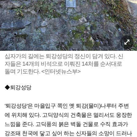
십자가의 길에는 퇴강성당의 정신이 담겨 있다. 신
자들은 14개의 비석으로 이뤄진 14처를 순서대로
돌며 기도한다. <인터넷뉴스부>
◆퇴강성당
'퇴강성당'은 마을입구 쪽인 옛 퇴강(물미)나루터 주변
에 위치해 있다. 고딕양식의 건축물은 멀리서도 웅장한
느낌을 준다. 고딕풍의 붉은 벽돌 건물로 수직 효과가
강조돼 천국에 닿고 싶어 하는 신자들의 소망이 드러나