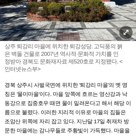
상주 퇴강리 마을에 위치한 퇴강성당. 고딕풍의 붉
은 벽돌 건물로 2007년 역사적·문화적 가치를 인
정받아 경북도 문화재자료 제520호로 지정됐다. <
인터넷뉴스부>
경북 상주시 사벌국면에 위치한 '퇴강리 마을'의 옛 명
칭은 '물미마을'이다. 마을 앞쪽에 흐르는 영산강과 낙
동강으로 집중호우 때면 물이 밀려온다고 해서 해당 이
름으로 불렸다. 이러한 지리적 이유로 마을의 집들은
조암산 위쪽에 자리 잡고 있다. 지난달 17일 취재차 방
문한 마을에는 감나무들로 주황빛이 가득했다. 마을을