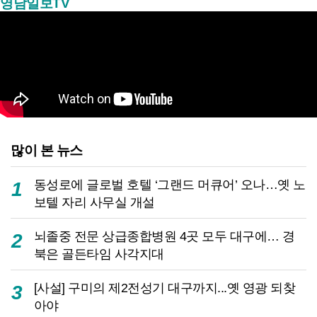
영남일보TV
많이 본 뉴스
동성로에 글로벌 호텔 ‘그랜드 머큐어’ 오나…옛 노
1
보텔 자리 사무실 개설
뇌졸중 전문 상급종합병원 4곳 모두 대구에… 경
2
북은 골든타임 사각지대
[사설] 구미의 제2전성기 대구까지...옛 영광 되찾
3
아야