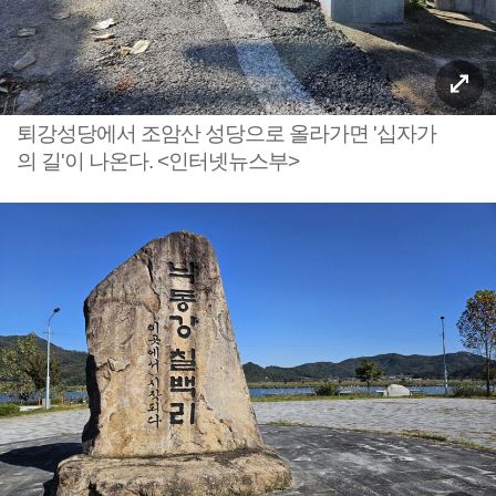
퇴강성당에서 조암산 성당으로 올라가면 '십자가
의 길'이 나온다. <인터넷뉴스부>