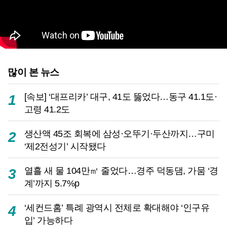
많이 본 뉴스
[속보] ‘대프리카’ 대구, 41도 뚫었다…동구 41.1도·
1
고령 41.2도
생산액 45조 회복에 삼성·오뚜기·두산까지…구미
2
‘제2전성기’ 시작됐다
열흘 새 물 104만㎥ 줄었다…경주 덕동댐, 가뭄 ‘경
3
계’까지 5.7%p
‘세컨드홈’ 특례 광역시 전체로 확대해야 ‘인구유
4
입’ 가능하다