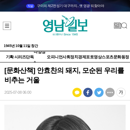
구미의 제2전성기 대구까지...옛 영광 되찾아야
직설
1945년 10월 11일 창간
다양성
기획·시리즈
단독
오피니언
사회
정치
경제
포토
영상
스포츠
문화
동정
+
[문화산책] 안효찬의 돼지, 모순된 우리를
비추는 거울
2025-07-08 06:00