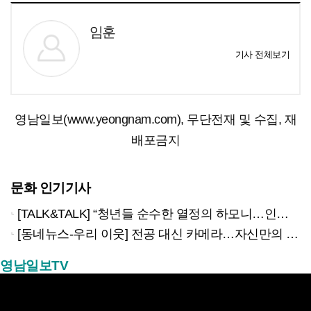
임훈
기사 전체보기
영남일보(www.yeongnam.com), 무단전재 및 수집, 재
배포금지
문화 인기기사
[TALK&TALK] “청년들 순수한 열정의 하모니…인류애적 메시지 전할 것”
[동네뉴스-우리 이웃] 전공 대신 카메라…자신만의 ‘웨딩스냅’ 철학 만든 당찬 청년
영남일보TV