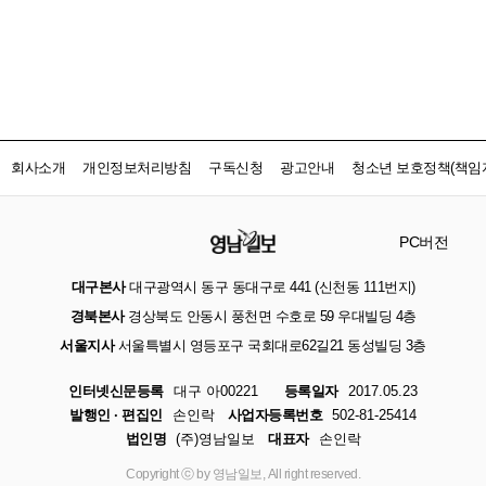
회사소개
개인정보처리방침
구독신청
광고안내
청소년 보호정책(책임자
PC버전
대구본사
대구광역시 동구 동대구로 441 (신천동 111번지)
경북본사
경상북도 안동시 풍천면 수호로 59 우대빌딩 4층
서울지사
서울특별시 영등포구 국회대로62길21 동성빌딩 3층
인터넷신문등록
대구 아00221
등록일자
2017.05.23
발행인 · 편집인
손인락
사업자등록번호
502-81-25414
법인명
(주)영남일보
대표자
손인락
Copyright ⓒ by 영남일보, All right reserved.