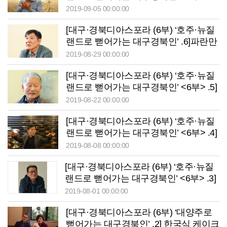
<끝>] 25년간 식당업 ‘미다스의 손’ 송진
2019-09-05 00:00:00
상씨
[대구·경북디아스포라 (6부) ‘호주·뉴질
랜드로 뻗어가는 대구경북인’ .6]파란만
장한 30여년의 이민스토리 이기선씨
2019-08-29 00:00:00
[대구·경북디아스포라 (6부) ‘호주·뉴질
랜드로 뻗어가는 대구경북인’ <6부> .5]
문동석 호주한인총연합회 초대 총회장
2019-08-22 00:00:00
[대구·경북디아스포라 (6부) ‘호주·뉴질
랜드로 뻗어가는 대구경북인’ <6부> .4]
조선족 악기 사업가 이동호씨/멜번저널
2019-08-08 00:00:00
편집장 김은경씨
[대구·경북디아스포라 (6부) ‘호주·뉴질
랜드로 뻗어가는 대구경북인’ <6부> .3]
서울대 출신의 멜버른 타일공 조춘제씨
2019-08-01 00:00:00
[대구·경북디아스포라 (6부) ‘대양주로
뻗어가는 대구경북인’ .2] 한국식 케이크