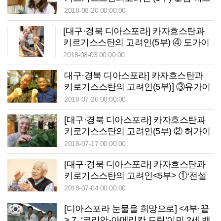
게니아와 허가이 알렉산더 니콜라이비
2018-08-20 00:00:00
치
[대구·경북 디아스포라] 카자흐스탄과
키르기스스탄의 고려인(5부) ④ 도가이
안드레이 게나디에비치
2018-08-03 00:00:00
대구·경북 디아스포라] 카자흐스탄과
키로기스스탄의 고려인(5부)] ③유가이
빅토르
2018-07-26 00:00:00
[대구·경북 디아스포라] 카자흐스탄과
키로기스스탄의 고려인(5부) ② 허가이
블라디슬라브 구코비치
2018-07-17 00:00:00
[대구·경북 디아스포라] 카자흐스탄과
키로기스스탄의 고려인<5부> ①‘전설
의 체육영웅’ 황 마이 운데예비치씨
2018-07-04 00:00:00
[디아스포라 눈물을 희망으로] <4부·끝
> 7. ‘코리안-아메리칸 드림’이민 2세 백