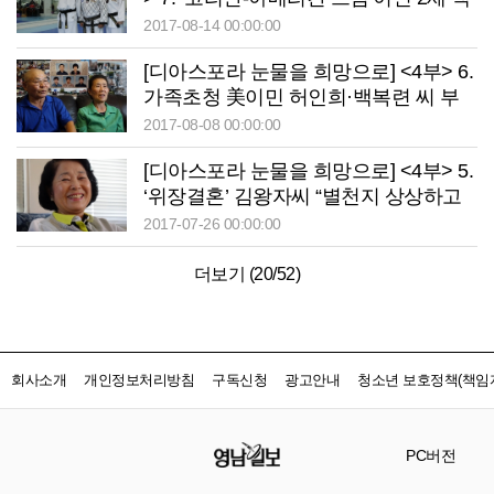
호씨
2017-08-14 00:00:00
[디아스포라 눈물을 희망으로] <4부> 6.
가족초청 美이민 허인희·백복련 씨 부
부
2017-08-08 00:00:00
[디아스포라 눈물을 희망으로] <4부> 5.
‘위장결혼’ 김왕자씨 “별천지 상상하고
온 미국 ‘절망’…지금은 부동산업으로
2017-07-26 00:00:00
안정”
더보기 (
20
/
52
)
회사소개
개인정보처리방침
구독신청
광고안내
청소년 보호정책(책임자
PC버전