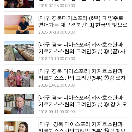
로 뉴질랜드 입맛 사로잡은 김보연씨
2019-07-25 00:00:00
[대구·경북디아스포라 (6부) ‘대양주로
뻗어가는 대구경북인’ .1] 한국의 빛으로
오클랜드를 밝히는 유광석씨
2019-07-18 00:00:00
[대구·경북 디아스포라] 카자흐스탄과
키르기스스탄의 고려인(5부) ⑧·(끝) 사
진으로 보는 못다한 이야기
2018-10-10 00:00:00
[대구·경북 디아스포라] 카자흐스탄과
키르기스스탄의 고려인(5부) ⑦김 로자
알료나와 인 발렌티나
2018-10-01 00:00:00
[대구·경북 디아스포라] 카자흐스탄과
키르기스스탄의 고려인(5부) ⑥ 강 게오
르기 바실리에비치와 리 스따니슬라브
2018-09-11 00:00:00
찬지노비치
[대구 ·경북 디아스포라 카자흐스탄과
키르기스스탄의고려인 (5부) ⑤림 예브