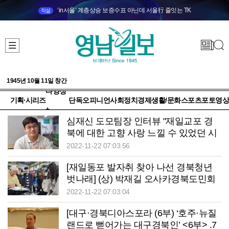
‘in서울’ 계층상승 보증수표 아닌데 서울行 줄잇는 TK
직설
1945년 10월 11일 창간
다양성
기획·시리즈
단독
오피니언
사회
정치
경제
생활/문화
스포츠
포토
영상
+
심재신 도모팀장 인터뷰 "재일교포 경
북에 대한 고향 사랑 느낄 수 있었던 시
간"
2022-11-22 07:03:56
[재일동포 발자취 찾아 나선 경북청년
벗나래] (상) 박재길 오사카경북도민회
前 회장 "멸시받기 싫어 권투 시작하고
2022-11-22 07:03:04
먹고살려고 스파링 역할도 했죠"
[대구·경북디아스포라 (6부) ‘호주·뉴질
랜드로 뻗어가는 대구경북인’ <6부> .7