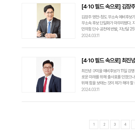
구-군위갑 민주당 예비후보가 선거사
[4·10 필드 속으로] 김
김장주 영천-청도 무소속 예비후보가
무소속 후보 단일화가 마무리됐다. 지
민의힘 단수 공천에 반발, 지난달 2
예비후보는 지역 원로 및 시민단체 등
2024.03.11
을 갖고 사전 협의에 따라 김경원 
예비후보측에서는 내일 기자회견을 감안
[4·10 필드 속으로] 최
최진녕 구미을 예비후보가 11일 강명
로운 미래를 위해 출사표를 던졌으나
위해 힘을 보태는 것이 제가 해야 할
힘 세대교체와 보수의 혁신을 상징적
2024.03.11
하다는 말씀을 드리고 싶다"며 "최진
지혜와 경험을 모두 전수받아 구미를 
일 신순식 예비후보에 이어, 이날 최진
1
2
3
4