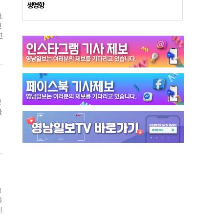
생명항
.
건
년
힘
됐
물
,
행
국
원