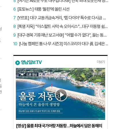
5
[여기는 AI로봇 수도 대구입니다⑤] 전국 최대 로봇인재 양성소…“대구산업 맞춤형 교육과정 만들자”
6
[포토뉴스] 태풍 ‘돌핀’에 쏠린 시선
7
[Y르포] 대구 교동귀금속거리, ‘랩 다이아’ 특수로 다시금 활기…“반짝 인기 의존 않는 지속 가능 성장 동력 마련해야”
8
[폭염 지옥] “아스팔트 사막 속 오아시스”…대구 이동형 쉼터 버스 ‘북적’, 지하철역도 ‘바글’
성
9
[대구·경북 기후재난 보고서③] “어쩔 수가 없다”, 끓는 동해…‘절멸 위기’ 경북 수산업
도
10
[나눔 캠페인 통·나·무 시즌3] 미스코리아 대구 眞 김세은 “내가 받은 응원, 다음 사람에게”
영남일보TV
더보기
행
등
관
될
하
[영상] 울릉 최대 국가어항 저동항…하늘에서 담은 동해의