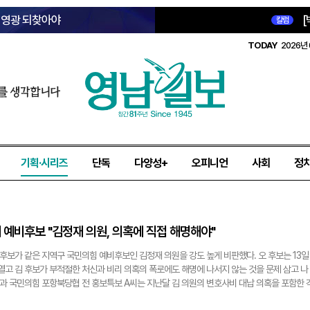
옛 영광 되찾아야
[
칼럼
TODAY
2026년 
를 생각합니다
기획·시리즈
단독
다양성+
오피니언
사회
정
기 예비후보 "김정재 의원, 의혹에 직접 해명해야"
후보가 같은 지역구 국민의힘 예비후보인 김정재 의원을 강도 높게 비판했다. 오 후보는 13일
고 김 후보가 부적절한 처신과 비리 의혹의 폭로에도 해명에 나서지 않는 것을 문제 삼고 나
과 국민의힘 포항북당협 전 홍보특보 A씨는 지난달 김 의원의 변호사비 대납 의혹을 포함한 
 열었으며, 이에 김 의원 측은 "명백한 허위사실이다"라고 주장한 바 있다. 오중기 예비후보