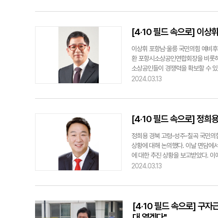
는 "김정재 국회의원은 각종 부적절한
다"라며 "만약 비리 의혹이 단 하
jjh@yeongnam.com오중기 예비후
[4·10 필드 속으로] 이
이상휘 포항남·울릉 국민의힘 예비후
환 포항시소상공인연합회장을 비롯해
소상공인들이 경쟁력을 확보할 수 있
적 보완, 정책 방향, 근무 현장에서
2024.03.13
경제의 양극화를 심화시키고 내수 경
골목상권의 보호를 위한 법 개정과 
jjh@yeongnam.com이상휘 예비후
[4·10 필드 속으로] 정
정희용 경북 고령-성주-칠곡 국민의
상황에 대해 논의했다. 이날 면담에서
에 대한 추진 상황을 보고받았다. 이
련 사업들을 적극 지원하겠다고 답변
2024.03.13
분들이 많다"라며 "문화·관광 산업
수 있도록 환경부·3개 군과 함께 방
담당자까지 모두 만나 사업 추진의 필
겠다"고 말했다. 임호기자 tiger35@
[4·10 필드 속으로] 구
대 열겠다"