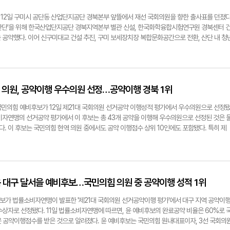
12일 구미시 공단동 산업단지공단 경북본부 앞뜰에서 재선 국회의원을 향한 출사표를 던졌다
산단'을 위해 한국산업단지공단 경북지역본부 별관 신설, 한국화학융합시험연구원 경북센터 
 공약했다. 이어 신구미대교 건설 추진, 구미 보세장치장 복합문화공간으로 전환, 산단 내 청
로자의 정주 여건 개선과 문화시설 확충계획을 밝혔다. '2박 3일 구미 스테이 시대'를 선언하
오지 로봇 분수 설치와 케이블카 연장, 라면 축제 상설화를 위한 전선 지중화 등 관광, 인프라 공
 4년 동안 구미 산업단지의 발전과 시민 여러분들의 더 나은 삶을 위한 밑그림을 그렸다"며 "
의 열망이자 저의 사명인 구미 재도약을 반드시 이룩하겠다"고 말했다. 박용기기자
희 의원, 공약이행 우수의원 선정…공약이행 경북 1위
자근 구미갑 국민의힘 예비후보가 12일 산업단지공단 경북본부 앞뜰에서 출마선언과 함께 구미 재
.박용기 기자구자근 구미갑 국민의힘 예비후보구자근 예비후보 제공
국민의힘 예비후보가 12일 제21대 국회의원 선거공약 이행성적 평가에서 우수의원으로 선정
비자연맹의 선거공약 평가에서 이 후보는 총 43개 공약을 이행해 우수의원으로 선정된 것은 
다. 이 후보는 국민의힘 현역 의원 중에서도 공약 이행점수 상위 10인에도 포함됐다. 특히 제
회 공약이행 우수의원으로 선정됐다. 이 의원은 제21대 국회의원 재임 기간 영천경마공원 착공
 영천(금호) 연장사업의 예타통과 등의 공약을 달성한 바 있다. 또 마령재터널 착공, 청도 보
역 공약도 완수했다. 이 의원은 "영천·청도 시·군민의 약속을 지키기 위해 맡은 바 소임을 다했
 승리해 영천·청도의 대도약을 위한 공약이 현실이 되도록 노력하겠다"고 밝혔다. 정재훈기자
힘 이만희 의원
재옥 대구 달서을 예비후보…국민의힘 의원 중 공약이행 성적 1위
보가 법률소비자연맹이 발표한 '제21대 국회의원 선거공약이행 평가'에서 대구 지역 공약이
상자로 선정됐다. 11일 법률소비자연맹에 따르면, 윤 예비후보의 완료공약 비율은 60%로 
은 공약이행점수를 받은 것으로 알려졌다. 윤 예비후보는 국민의힘 원내대표이자, 3선 국회의