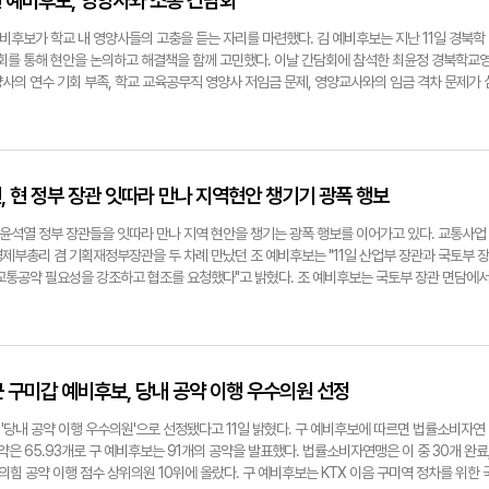
상헌 예비후보, 영양사와 소통 간담회
후보가 학교 내 영양사들의 고충을 듣는 자리를 마련했다. 김 예비후보는 지난 11일 경북학
를 통해 현안을 논의하고 해결책을 함께 고민했다. 이날 간담회에 참석한 최윤정 경북학교
사의 연수 기회 부족, 학교 교육공무직 영양사 저임금 문제, 영양교사와의 임금 격차 문제가 
최소 25일 이상의 연수 확대 및 각종 수당 지급 등을 요구했다. 이에 김 예비후보는 "이번 간
사의 현황을 파악할 수 있었다"며 "앞으로 학교 비정규직 영양사의 처우가 개선될 수 있도록
당과 겸임 수당이 지급될 수 있도록 최선을 다하겠다"고 밝혔다. 전준혁기자
보.
연, 현 정부 장관 잇따라 만나 지역현안 챙기기 광폭 행보
윤석열 정부 장관들을 잇따라 만나 지역 현안을 챙기는 광폭 행보를 이어가고 있다. 교통사업
제부총리 겸 기획재정부장관을 두 차례 만났던 조 예비후보는 "11일 산업부 장관과 국토부 장
 교통공약 필요성을 강조하고 협조를 요청했다"고 밝혔다. 조 예비후보는 국토부 장관 면담에
교통현안과 관련, "교통은 물류와 산업의 핵심 기반으로 지역 경제 활성화, 시민편의와 직결되는
록 적극적인 협조를 요청했다"고 말했다. 이어 산업부 장관과의 면담에서는 지역 주요 현안인
에 대한 적극적인 협조와 지원을 요청했다. 조 후보는 "도시철도 1·2호선 순환선 구축, 대형
록 노력하겠다. 지역 현안을 풀어내기 위해 발로 뛸 것"이라고 말했다. 박성우기자
자근 구미갑 예비후보, 당내 공약 이행 우수의원 선정
'당내 공약 이행 우수의원'으로 선정됐다고 11일 밝혔다. 구 예비후보에 따르면 법률소비자연
약은 65.93개로 구 예비후보는 91개의 공약을 발표했다. 법률소비자연맹은 이 중 30개 완료
의힘 공약 이행 점수 상위의원 10위에 올랐다. 구 예비후보는 KTX 이음 구미역 정차를 위한 