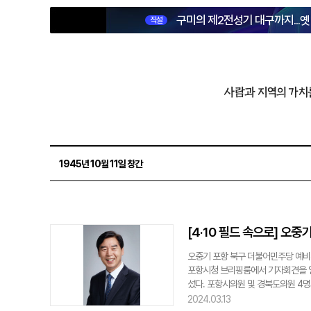
구미의 제2전성기 대구까지...
직설
사람과 지역의 가치
1945년 10월 11일 창간
[4·10 필드 속으로] 오중
오중기 포항 북구 더불어민주당 예비
포항시청 브리핑룸에서 기자회견을 열
섰다. 포항시의원 및 경북도의원 4명
종 비리를 폭로하는 기자회견을 잇따라
2024.03.13