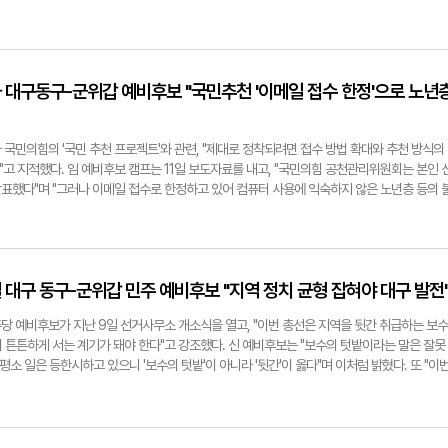
획 착수, 신구미대교 건설을 위한 국비 예산 200억 원 확보, 반도체특화단지, 방산 혁신 클
것으로 알려졌다. 구 예비후보는 "구미 시민들과의 약속을 지키기 위해 최선의 노력을 다해왔
 변화를 이끌기 위해 지킬 수 있는 선거공약을 새롭게 마련한 만큼 선거운동 기간 최선을 다해
12일 오전 산업단지공단 경북지역본부 앞뜰에서 출정식을 겸한 출마 선언을 할 예정이다. 박용
m구자근 예비후보
재화 대구동구-군위갑 예비후보 "국민추천 '이메일 접수 한정'으로 노년
국민의힘의 '국민 추천 프로젝트'와 관련, "제대로 정착되려면 접수 방법 확대와 추천 방식의
고 지적했다. 임 예비후보 캠프는 11일 보도자료를 내고, "국민의힘 공천관리위원회는 본인 
발표했다"며 "그러나 이메일 접수로 한정하고 있어 컴퓨터 사용에 익숙하지 않은 노년층 등의 
캠프에서도 이메일 계정 생성과 메일 발송 방법 등을 안내하고 있으나, 지역 유권자의 불편과 접
 않았다"며 "이에 캠프를 방문해 직접 자필 추천서를 쓰게 권유했다. 캠프 관계자들은 많은 지
식에 대해서도 골몰하고 있다"고 토로했다. 캠프는 "앞으로 국민 추천 프로젝트가 제대로 정
라, 유권자들의 '상향식 추천'이라는 취지에 걸맞게 충분히 검토된 제도가 돼야 한다"고 덧붙
효철 대구 동구-군위갑 민주 예비후보 "지역 정치 균형 잡혀야 대구 발전
nam.com임재화 대구 동구-군위갑 예비후보
당 예비후보가 지난 9일 선거사무소 개소식을 열고, "이번 총선은 지역을 뒷간 취급하는 보수
 튼튼하게 서는 계기가 돼야 한다"고 강조했다. 신 예비후보는 "보수의 텃밭이라는 말은 잘못
평소 일은 등한시하고 있으니 '보수의 텃밭'이 아니라 '뒷간'이 옳다"며 이처럼 밝혔다. 또 "이
역 정치의 균형이 잡혀야 대구가 발전할 수 있다"고 주장했다. 공약으로는 △지역 명문 중·고
민금융지원은행 설립 △공항 후적지 4차산업 R&D 특구 설치 △학원비 경감을 위한 공공학
. 이날 개소식에는 200여 명의 지역 출신 정치인 및 관련 인사, 지지자들이 모여 신 예비후보
@yeongnam.com신효철 대구 동구-군위갑 더불어민주당 예비후보지난 9일 신효철 대구 동