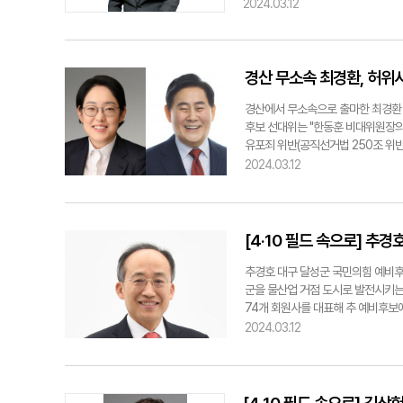
으로 지난 3년 연속 공약이행 우수 
2024.03.12
대 국회 임기동안 상화로 지하화, 유
증축 등 지역 현안을 해결해왔다. 윤
은 자세로 주민과 소통하고 달서의 발
tiger35@yeongnam.com윤재
경산 무소속 최경환, 허위
경산에서 무소속으로 출마한 최경환 
후보 선대위는 "한동훈 비대위원장의
유포죄 위반(공직선거법 250조 위반
준, 이채익 의원 2명이 시스템 공천
2024.03.12
는 특정 의원 2명에 대해 한 명은 
국민의힘 시스템 공천에 신청하고도 
마치 무소속 출마자에 대해 복당을 
이 착각을 일으키게 교묘하게 편집했
[4·10 필드 속으로] 추
은 "최경환 후보는 국민의힘에 입당한
허한다는 식으로 허위 사실을 유포한
추경호 대구 달성군 국민의힘 예비후
단과 삭제를 지시했다. 조지연 후보 
군을 물산업 거점 도시로 발전시키는
단순 지지자가 인용된 SNS 게시물
74개 회원사를 대표해 추 예비후보
parksw@yeongnam.com조지
가 전략의 일환"이라며 "서 회장이 
2024.03.12
제2 도약·발전 방안을 마련하는 데
통해 입주기업들이 인력 채용에 어려
계자 간 네트워킹 활성화에 노력해주
tiger35@yeongnam.com추경