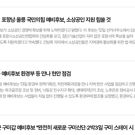
 처신 의혹 및 비리 의혹에 대해 시민들이 납득할 수 있게 공인으로서 직접 해명하길 바란
나라도 사실로 밝혀진다면 의원직을 즉각 사퇴하겠다고 약속하라"고 요구했다. 전준혁기자
보.
상휘 포항남·울릉 국민의힘 예비후보, 소상공인 지원 힘쓸 것
보가 소상공인 경쟁력 확보를 위해 노력하겠다고 밝혔다. 이 후보는 12일 선거사무소에서 김
 포항시소상공인연합회와 간담회를 갖고, 첨단기술산업이 자리 잡은 포항시의 특성을 살려
도록 지원하겠다고 약속했다. 간담회 자리에서 소상공인들은 지역경제 활성화를 위한 법·제
 느끼는 애로사항 등을 건의했다. 이상휘 예비후보는 "소상공인과 중소 자영업자의 위기는 우리
제의 기반을 악화시키는 원인이다"라며 "국회에 진출하면 소상공인 지원은 물론 재래시장과
지역경제 활성화를 위한 예산 증액을 위해 전력을 기울이겠다"고 말했다. 전준혁기자
보.
희용 예비후보 환경부 등 만나 현안 점검
힘 예비후보는 13일 환경부 정책기획관, 하천계획과장을 만나 지역 현안 사업을 점검하고 진
는 파크골프장 조성 및 정비, 낙동강 친수지구 확대, 생태레저단지 조성, 노후관로 정비공사 
에 정 예비후보는 사업들이 차질 없이 진행될 수 있도록 환경부에 협조를 요청했고, 환경부도 
했다. 정 예비후보는 "파크골프장 이용자가 많이 늘면서 지역도 파크골프장 증설을 요청하는
 활성화와 주민 생활개선을 위한 친수거점지구 확장과 하천점용 허가 등 사업이 원활하게 진행
안을 모색해 나가겠다"고 말했다. 이어 "평소 지역 발전을 위해서라면 부처 장관부터 사업 실무
요성과 당위성을 적극 설명해 왔다"며 "앞으로도 지역 현안이 원활히 추진될 수 있도록 노력
yeongnam.com
자근 구미갑 예비후보 "완전히 새로운 구미산단·2박3일 구미 스테이 시