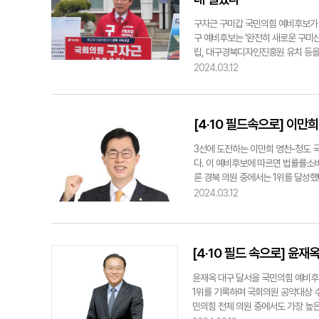
구자근 구미갑 국민의힘 예비후보가 
구 예비후보는 '완전히 새로운 구미
립, 대구경북디자인진흥원 유치 등을
근로자임대주택 단지 조성 등 산단 근
2024.03.12
며 물 순환형 복합 리조트 유치, 금
약도 제시했다. 구 예비후보는 "지난
있는 재선이 되어 41만 구미 시민
[4·10 필드속으로] 이만
ygpark@yeongnam.com구
도약을 위한 공약을 발표하고 있다
3선에 도전하는 이만희 영천-청도 
다. 이 예비후보에 따르면 법률률소
론 경북 의원 중에서는 1위를 달성했
20대 국회에 이어 2회 연속으로 국
2024.03.12
영천 폴리텍대학교 개교, 대구도시철도
건소 청사 신축·이전사업 등 청도 지
을 뿐"이라면서 "총선에서도 반드시
jjhoon@yeongnam.com국민의
[4·10 필드 속으로] 윤
윤재옥 대구 달서을 국민의힘 예비후
1위를 기록하며 국회의원 공약대상 수
민의힘 전체 의원 중에서도 가장 높