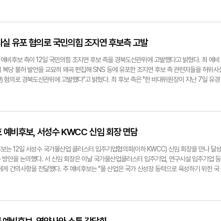
의원으로 선정되면서 "한 말은 반드시 지키는 국회의원"의 면모를 다시 한번 입증했다. 특히 21
천IC 양방향 진출입 램프 설치, 대구 수목원 3배 확장, 월배 노인복합센터 건립, 대구보훈병원
 대표는 "주민과의 약속을 지키는 것을 최우선 목표로 의정활동에 임해왔다"며 "앞으로도 더 
전을 위해 더 큰 역할을 수행할 수 있도록 최선을 다하겠다"고 소감을 전했다. 임호기자
옥 예비후보
사실 유포 혐의로 국민의힘 조지연 후보측 고발
예비후보 측이 12일 국민의힘 조지연 후보 측을 경북도선관위에 고발했다고 밝혔다. 최 예비
 복당 불허 발언을 교묘히 왜곡 편집해 SNS 등에 유포한 조지연 후보 측 관련자들을 허위사
) 혐의로 경북도선관위에 고발했다"고 밝혔다. 최 후보 측은 "한 비대위원장이 지난 7일 유경
 결과에 반발, 이의 신청과 무소속 출마하려는 데 대한 언론 질의를 받고 시스템 공천에 불복하
선거구 재배치 없고, 한 명은 복당 불허한다는 취지의 답변을 했다"라며 "한 비대위원장의 발언
불복하는 특정 의원을 겨냥한 발언임에도 불구하고, 조지연 후보 측은 앞뒤 맥락을 생략한 채
허용 불허한다는 발언인 것처럼 게시물을 작성하고 마구 퍼날랐다"고 했다. 또 게시물은 시민
을 뿐만 아니라 일부 게시물은 상대 후보를 비방하는 내용도 포함됐다고 주장했다. 최 후보 
경호 예비후보, 서성수 KWCC 신임 회장 면담
 적이 없고 공천 신청을 한 적도 없다"며 "공천에 반발해 탈당한 사람과 같이 비교해 복당을 
 것은 선거법 위반"이라고 했다. 경북도선관위는 조지연 후보 측에 허위사실 게시물의 유포 
보는 12일 서성수 국가물산업 클러스터 입주기업협의회(이하 KWCC) 신임 회장을 만나 달
측은 "당시 지역 일간지에 소개된 기사를 그대로 인용해 SNS 등에 올린 것일 뿐"이라며 "일반
 방안을 논의했다. 서 신임 회장은 이날 국가물산업클러스터 입주기업, 연구시설 입주기업 등
에 댓글을 단 것으로 우리 캠프와는 전혀 관련이 없다"라고 반박했다. 박성우기자
에게 건의사항을 전달했다. 추 예비후보는 "물 산업은 국가 신성장 동력으로 육성하기 위한 국
연(왼쪽) 예비후보, 최경환 예비후보
건의한 물산업 컨트롤타워 역할을 할 '한국물산업진흥원 ( 가칭 )' 설립 등 국가물산업클러스터
 힘쓰겠다"고 약속했다. 이어 "물산업 클러스터가 위치한 대구국가산업단지의 정주 여건 개선을
움이 없도록 대중교통 및 어린이집 확충에 노력하겠다"며 "KWCC가 국내·외 물 산업 이해관
시길 바라며 , 이를 위한 지원을 아끼지 않겠다"고 덧붙였다. 임호기자
호 예비후보