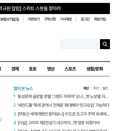
박규완 칼럼] 스위트 스팟을 찾아라
08월 07일(금)
지면보기
구독신청
기사제보
로그인
회원가입
치
경제
포토
영상
스포츠
생활/문화
많이 본 뉴스
최신
주간
월간
1
동성로에 글로벌 호텔 ‘그랜드 머큐어’ 오나…옛 노보텔 자리 사무실 개설
2
‘세컨드홈’ 특례 광역시 전체로 확대해야 ‘인구유입’ 가능하다
3
[부동산 세제개편안 뜯어보니] 수도권 초고가 주택 과세에만 초점…침체된 지방 부동산 대책은 없다
각
4
[사설] 구미의 제2전성기 대구까지...옛 영광 되찾아야