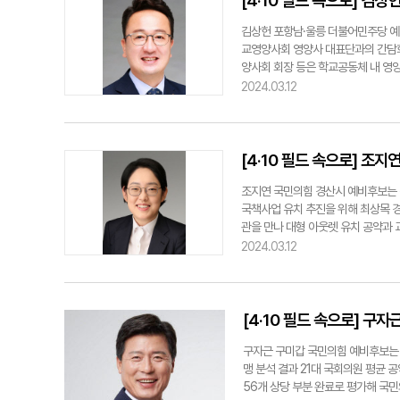
[4·10 필드 속으로] 김
김상헌 포항남·울릉 더불어민주당 예비
교영양사회 영양사 대표단과의 간담회
양사회 회장 등은 학교공동체 내 영양
각하다고 토로했다. 이어 해결책으로 
2024.03.12
회를 통해 열악한 학교 비정규직 영양
연수 기회를 확대하고 식생활 지도수
jjh@yeongnam.com김상헌 예비후
[4·10 필드 속으로] 조지
조지연 국민의힘 경산시 예비후보는 
국책사업 유치 추진을 위해 최상목 경
관을 만나 대형 아웃렛 유치 공약과
도시철도 1·2호선 순환선 구축 등 
2024.03.12
문제"라며 "신속하게 추진될 수 있도
경산지식산업지구 내 대형 아웃렛 유치
아울렛 유치가 빠른 시일 내 이뤄지도
parksw@yeongnam.com조지연
[4·10 필드 속으로] 구
구자근 구미갑 국민의힘 예비후보는 
맹 분석 결과 21대 국회의원 평균 공
56개 상당 부분 완료로 평가해 국민