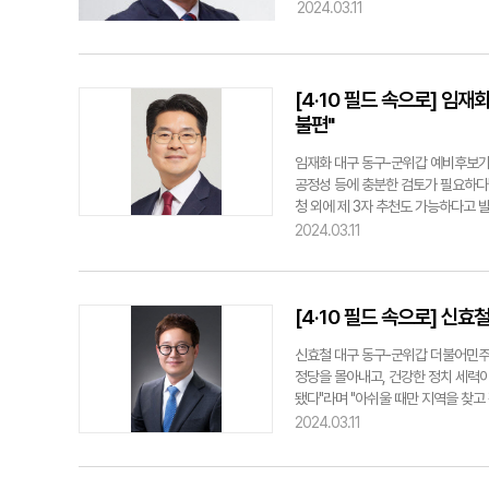
토부의 예비타당성 조사 통과와 기본계
2024.03.11
러스터 유치에 결정적인 역할을 한 
다"며 "더 큰 구미발전과 대한민국의
뛰겠다"고 밝혔다. 구 예비후보는 
기자 ygpark@yeongnam.co
[4·10 필드 속으로] 임
불편"
임재화 대구 동구-군위갑 예비후보가 
공정성 등에 충분한 검토가 필요하다"
청 외에 제 3자 추천도 가능하다고 
편이 계속됐다"고 꼬집었다. 이어 "
2024.03.11
수 방법 안내 요구가 좀처럼 줄어들지
지자들이 써준 추천서의 접수 처리방
되려면 즉흥적인 시행을 할 것이 아니
[4·10 필드 속으로] 신
다. 서민지기자 mjs858@yeong
신효철 대구 동구-군위갑 더불어민주
정당을 몰아내고, 건강한 정치 세력이
됐다"라며 "아쉬울 때만 지역을 찾고 
선거에서는 반드시 일당 독주 중인 지
2024.03.11
교 건립 △공공산후조리원 건립 △서
원 구립 공공학원 개설 등을 내세웠다
를 응원했다. 서민지기자 mjs858