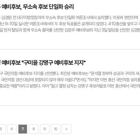
무소 개소식을 가졌다. 신효철 예비후보 제공
장주 예비후보, 무소속 후보 단일화 승리
 김경원 전 대구지방청장과의 무소속 후보 단일화 여론조사에서 승리했다. 이로써 영천지역
난 9~10일 실시한 여론조사에서의 두 후보 득표율은 공개되지 않았다. 4·10총선을 앞두고 
5일 먼저 탈당과 함께 무소속 출마를 선언한 김장주 예비후보와 지난 3일 탈당을 선언한 김경
이 참석한 가운데 후보 단일화에 전격 합의 한 바 있다. 두 후보는 12일 오전에 함께 기자회견
전 대구지방국세청장이 김장주 예비후보의 선대본부장 직책을 수락할 것으로 알려지고 있다. 김
해 이날 별다른 논평을 내지 않았다. 유시용기자 ysy@yeongnam.com김장주
진녕 예비후보 "구미을 강명구 예비후보 지지"
구 국민의힘 예비후보 지지를 선언했다. 최진녕 예비후보는 "윤석열 정부의 성공과 구미의 새
 국민의힘 경선 대상에 포함되지 않아 매우 아쉽다"면서도 "하지만 이번 총선 국민의힘 승리
 중요한 역할"이라고 밝혔다. 이어 "젊고 열정 넘치는 강명구 후보야말로 이번 총선에서 국민의
으로 보여줄 인물"이라며 지지 이유를 설명했다. 이에 강 예비후보는 "진심으로 존경하며 감
녕 후보님의 뜻을 받들어 경선에서 압도적 승리로 국민의힘의 후보가 되겠다. 구미 발전을 위
다시 영광의 시대로 돌려놓겠다"는 의지를 밝혔다. 한편, 경선을 앞두고 강 예비후보는 지난 
녕 예비후보까지 지지선언을 이끌어 냈다. 임호기자 tiger35@yeongnam.com강명구
5
6
7
8
9
10
>