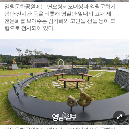
일월문화공원에는 연오랑세오녀상과 일월문화기
념단·전시관 등을 비롯해 영일만 일대의 고대 제
천문화를 보여주는 암각화와 고인돌·선돌 등이 모
형으로 전시되어 있다.