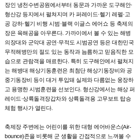
장인 냉천수변공원에서부터 동문과 가까운 도구해안·
형산강 등지에서 펼쳐지며 카 퍼레이드·헬기 레펠·고
공 강하·헬기 비행 시범·블랙 이글스 에어쇼 등 축제의
장은 육해공을 아우른다. 가까이에서 볼 수 있는 해병
의장대와 군악대 공연·무적도 시범공연 등은 대한민국
무적해병만의 절도 있는 동작과 늠름하고 믿음직한 모
습으로 관람객을 매료한다. 특히 도구해안에서 펼쳐지
는 해병대 해상기동훈련은 최첨단 해상기동장비와 공
중기동장비 등이 대거 투입돼 실제와 다름없는 웅장하
고 용맹한 시범훈련을 선보인다. 형산강에서는 해상 퍼
레이드·상륙돌격장갑차와 상륙돌격용 고무보트 탑승
체험 행사가 열린다.
축제장 주변에는 어린이를 위한 대형 에어바운스(Air-
bounce)존을 비롯해 군 생활을 간접적으로 느껴볼 수