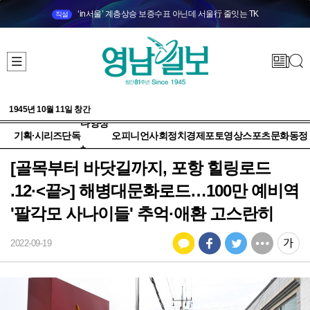
‘in서울’ 계층상승 보증수표 아닌데 서울行 줄잇는 TK
직설
1945년 10월 11일 창간
다양성
기획·시리즈
단독
오피니언
사회
정치
경제
포토
영상
스포츠
문화
동정
+
[골목부터 바닷길까지, 포항 힐링로드
.12·<끝>] 해병대문화로드…100만 예비역
'팔각모 사나이들' 추억·애환 고스란히
2022-09-19