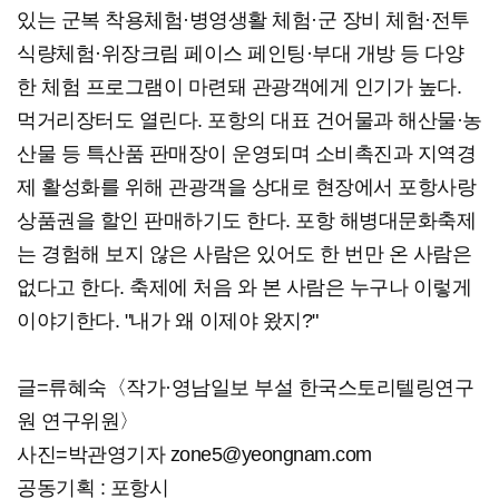
있는 군복 착용체험·병영생활 체험·군 장비 체험·전투
식량체험·위장크림 페이스 페인팅·부대 개방 등 다양
한 체험 프로그램이 마련돼 관광객에게 인기가 높다.
먹거리장터도 열린다. 포항의 대표 건어물과 해산물·농
산물 등 특산품 판매장이 운영되며 소비촉진과 지역경
제 활성화를 위해 관광객을 상대로 현장에서 포항사랑
상품권을 할인 판매하기도 한다. 포항 해병대문화축제
는 경험해 보지 않은 사람은 있어도 한 번만 온 사람은
없다고 한다. 축제에 처음 와 본 사람은 누구나 이렇게
이야기한다. "내가 왜 이제야 왔지?"
글=류혜숙〈작가·영남일보 부설 한국스토리텔링연구
원 연구위원〉
사진=박관영기자 zone5@yeongnam.com
공동기획 : 포항시