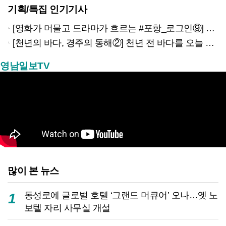
기획/특집 인기기사
[영화가 머물고 드라마가 흐르는 #포항_로그인⑨] 하루 끝의 조용한 여운을 느끼고 싶을 때 ‘월포역’
[천년의 바다, 경주의 동해②] 천년 전 바다를 오늘 만나는 방법
영남일보TV
많이 본 뉴스
동성로에 글로벌 호텔 ‘그랜드 머큐어’ 오나…옛 노
1
보텔 자리 사무실 개설