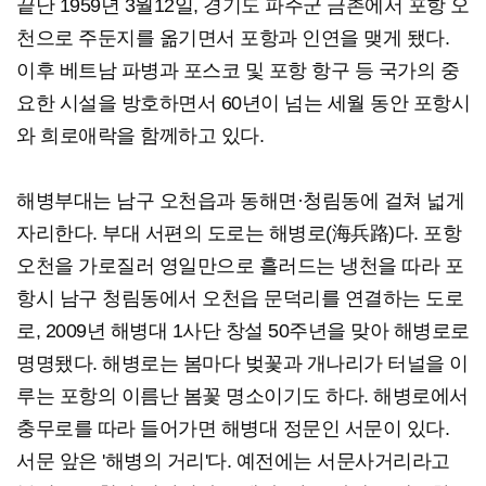
끝난 1959년 3월12일, 경기도 파주군 금촌에서 포항 오
천으로 주둔지를 옮기면서 포항과 인연을 맺게 됐다.
이후 베트남 파병과 포스코 및 포항 항구 등 국가의 중
요한 시설을 방호하면서 60년이 넘는 세월 동안 포항시
와 희로애락을 함께하고 있다.
해병부대는 남구 오천읍과 동해면·청림동에 걸쳐 넓게
자리한다. 부대 서편의 도로는 해병로(海兵路)다. 포항
오천을 가로질러 영일만으로 흘러드는 냉천을 따라 포
항시 남구 청림동에서 오천읍 문덕리를 연결하는 도로
로, 2009년 해병대 1사단 창설 50주년을 맞아 해병로로
명명됐다. 해병로는 봄마다 벚꽃과 개나리가 터널을 이
루는 포항의 이름난 봄꽃 명소이기도 하다. 해병로에서
충무로를 따라 들어가면 해병대 정문인 서문이 있다.
서문 앞은 '해병의 거리'다. 예전에는 서문사거리라고