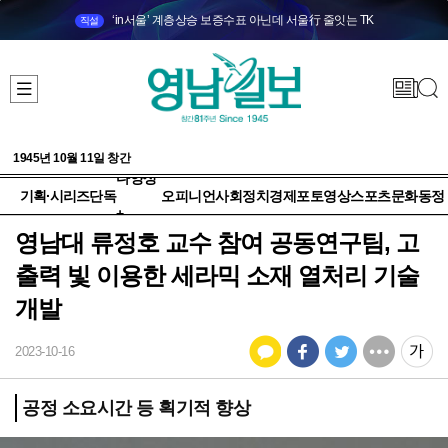
‘in서울’ 계층상승 보증수표 아닌데 서울行 줄잇는 TK
직설
1945년 10월 11일 창간
다양성
기획·시리즈
단독
오피니언
사회
정치
경제
포토
영상
스포츠
문화
동정
+
영남대 류정호 교수 참여 공동연구팀, 고
출력 빛 이용한 세라믹 소재 열처리 기술
개발
2023-10-16
공정 소요시간 등 획기적 향상