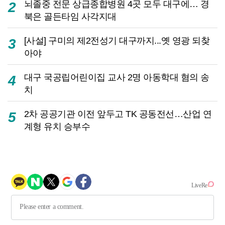
뇌졸중 전문 상급종합병원 4곳 모두 대구에… 경
2
북은 골든타임 사각지대
[사설] 구미의 제2전성기 대구까지...옛 영광 되찾
3
아야
대구 국공립어린이집 교사 2명 아동학대 혐의 송
4
치
2차 공공기관 이전 앞두고 TK 공동전선…산업 연
5
계형 유치 승부수