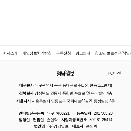
회사소개
개인정보처리방침
구독신청
광고안내
청소년 보호정책(책임자
PC버전
대구본사
대구광역시 동구 동대구로 441 (신천동 111번지)
경북본사
경상북도 안동시 풍천면 수호로 59 우대빌딩 4층
서울지사
서울특별시 영등포구 국회대로62길21 동성빌딩 3층
인터넷신문등록
대구 아00221
등록일자
2017.05.23
발행인 · 편집인
손인락
사업자등록번호
502-81-25414
법인명
(주)영남일보
대표자
손인락