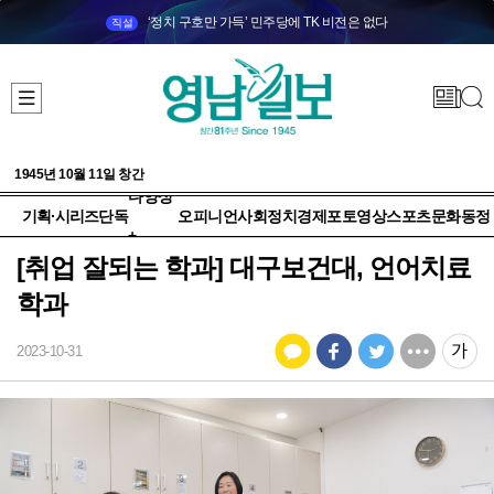
‘정치 구호만 가득’ 민주당에 TK 비전은 없다
직설
1945년 10월 11일 창간
다양성
기획·시리즈
단독
오피니언
사회
정치
경제
포토
영상
스포츠
문화
동정
+
[취업 잘되는 학과] 대구보건대, 언어치료
학과
2023-10-31