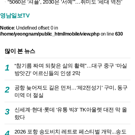
“5060은 ‘셔플’, 2030은 ‘서예’”…취미도 ‘세대 역전’
영남일보TV
Notice
: Undefined offset: 0 in
/home/yeongnam/public_html/mobile/view.php
on line
630
많이 본 뉴스
“참기름 짜며 되찾은 삶의 활력”…대구 중구 ‘마실
1
방앗간’ 어르신들의 인생 2막
공항 늦어져도 길은 먼저…‘제2전성기’ 구미, 동구
2
미역 더 절실
신세계·현대·롯데 ‘유통 빅3’ TK아울렛 대전 막 올
3
랐다
2026 포항 송도비치 레트로 페스티벌 개막...송도
4