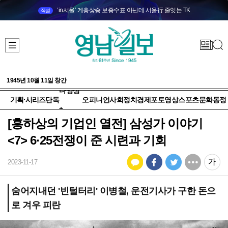
‘in서울’ 계층상승 보증수표 아닌데 서울行 줄잇는 TK
직설
1945년 10월 11일 창간
다양성
기획·시리즈
단독
오피니언
사회
정치
경제
포토
영상
스포츠
문화
동정
+
[홍하상의 기업인 열전] 삼성가 이야기
<7> 6·25전쟁이 준 시련과 기회
2023-11-17
숨어지내던 '빈털터리' 이병철, 운전기사가 구한 돈으
로 겨우 피란