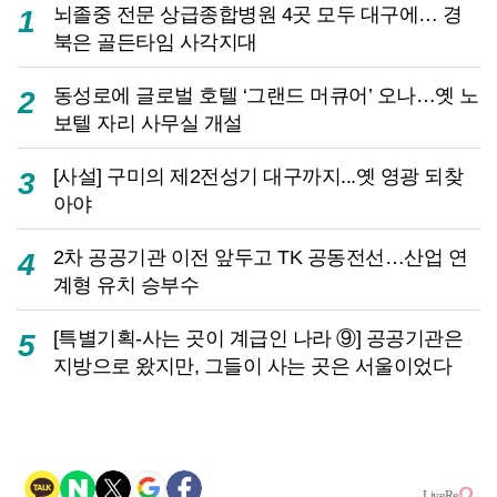
뇌졸중 전문 상급종합병원 4곳 모두 대구에… 경
1
북은 골든타임 사각지대
동성로에 글로벌 호텔 ‘그랜드 머큐어’ 오나…옛 노
2
보텔 자리 사무실 개설
[사설] 구미의 제2전성기 대구까지...옛 영광 되찾
3
아야
2차 공공기관 이전 앞두고 TK 공동전선…산업 연
4
계형 유치 승부수
[특별기획-사는 곳이 계급인 나라 ⑨] 공공기관은
5
지방으로 왔지만, 그들이 사는 곳은 서울이었다