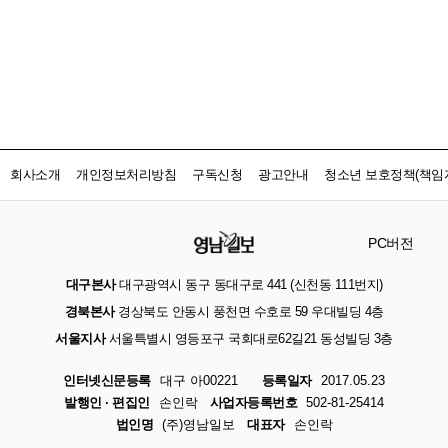
회사소개
개인정보처리방침
구독신청
광고안내
청소년 보호정책(책임자
PC버전
대구본사
대구광역시 동구 동대구로 441 (신천동 111번지)
경북본사
경상북도 안동시 풍천면 수호로 59 우대빌딩 4층
서울지사
서울특별시 영등포구 국회대로62길21 동성빌딩 3층
인터넷신문등록
대구 아00221
등록일자
2017.05.23
발행인 · 편집인
손인락
사업자등록번호
502-81-25414
법인명
(주)영남일보
대표자
손인락