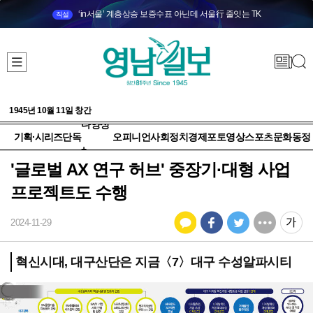
‘in서울’ 계층상승 보증수표 아닌데 서울行 줄잇는 TK
직설
1945년 10월 11일 창간
다양성
기획·시리즈
단독
오피니언
사회
정치
경제
포토
영상
스포츠
문화
동정
+
'글로벌 AX 연구 허브' 중장기·대형 사업
프로젝트도 수행
2024-11-29
혁신시대, 대구산단은 지금〈7〉대구 수성알파시티