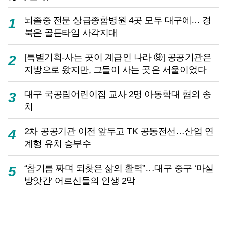
뇌졸중 전문 상급종합병원 4곳 모두 대구에… 경
1
북은 골든타임 사각지대
[특별기획-사는 곳이 계급인 나라 ⑨] 공공기관은
2
지방으로 왔지만, 그들이 사는 곳은 서울이었다
대구 국공립어린이집 교사 2명 아동학대 혐의 송
3
치
2차 공공기관 이전 앞두고 TK 공동전선…산업 연
4
계형 유치 승부수
“참기름 짜며 되찾은 삶의 활력”…대구 중구 ‘마실
5
방앗간’ 어르신들의 인생 2막