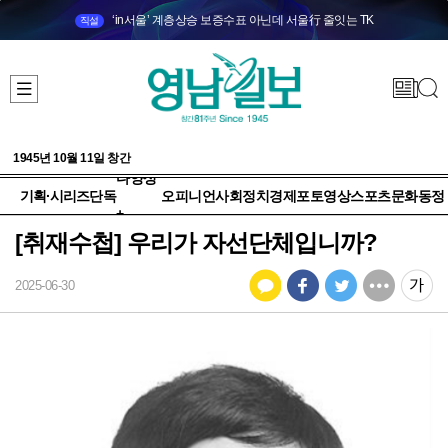
‘in서울’ 계층상승 보증수표 아닌데 서울行 줄잇는 TK
직설
1945년 10월 11일 창간
다양성
기획·시리즈
단독
오피니언
사회
정치
경제
포토
영상
스포츠
문화
동정
+
[취재수첩] 우리가 자선단체입니까?
2025-06-30