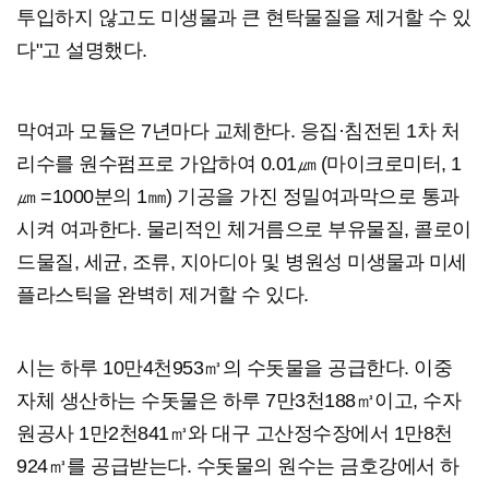
투입하지 않고도 미생물과 큰 현탁물질을 제거할 수 있
다"고 설명했다.
막여과 모듈은 7년마다 교체한다. 응집·침전된 1차 처
리수를 원수펌프로 가압하여 0.01㎛ (마이크로미터, 1
㎛ =1000분의 1㎜) 기공을 가진 정밀여과막으로 통과
시켜 여과한다. 물리적인 체거름으로 부유물질, 콜로이
드물질, 세균, 조류, 지아디아 및 병원성 미생물과 미세
플라스틱을 완벽히 제거할 수 있다.
시는 하루 10만4천953㎥의 수돗물을 공급한다. 이중
자체 생산하는 수돗물은 하루 7만3천188㎥이고, 수자
원공사 1만2천841㎥와 대구 고산정수장에서 1만8천
924㎥를 공급받는다. 수돗물의 원수는 금호강에서 하