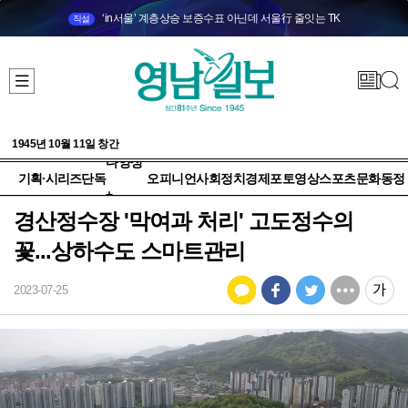
‘in서울’ 계층상승 보증수표 아닌데 서울行 줄잇는 TK
직설
1945년 10월 11일 창간
다양성
기획·시리즈
단독
오피니언
사회
정치
경제
포토
영상
스포츠
문화
동정
+
경산정수장 '막여과 처리' 고도정수의
꽃...상하수도 스마트관리
2023-07-25