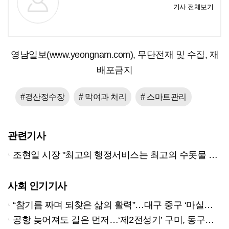
기사 전체보기
영남일보(www.yeongnam.com), 무단전재 및 수집, 재
배포금지
#경산정수장
# 막여과 처리
# 스마트관리
관련기사
조현일 시장 "최고의 행정서비스는 최고의 수돗물 공급"
사회 인기기사
“참기름 짜며 되찾은 삶의 활력”…대구 중구 ‘마실방앗간’ 어르신들의 인생 2막
공항 늦어져도 길은 먼저…‘제2전성기’ 구미, 동구미역 더 절실