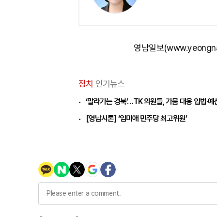
영남일보(www.yeongn
정치
인기뉴스
‘말라가는 경북’…TK 의원들, 가뭄 대응 입법·
[영남시론] ‘임미애 민주당 최고위원’