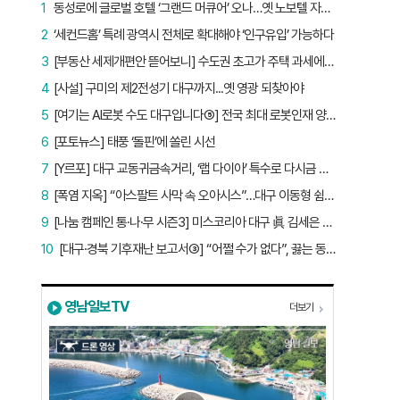
1
동성로에 글로벌 호텔 ‘그랜드 머큐어’ 오나…옛 노보텔 자리 사무실 개설
2
‘세컨드홈’ 특례 광역시 전체로 확대해야 ‘인구유입’ 가능하다
3
[부동산 세제개편안 뜯어보니] 수도권 초고가 주택 과세에만 초점…침체된 지방 부동산 대책은 없다
4
[사설] 구미의 제2전성기 대구까지...옛 영광 되찾아야
5
[여기는 AI로봇 수도 대구입니다⑤] 전국 최대 로봇인재 양성소…“대구산업 맞춤형 교육과정 만들자”
6
[포토뉴스] 태풍 ‘돌핀’에 쏠린 시선
7
[Y르포] 대구 교동귀금속거리, ‘랩 다이아’ 특수로 다시금 활기…“반짝 인기 의존 않는 지속 가능 성장 동력 마련해야”
8
[폭염 지옥] “아스팔트 사막 속 오아시스”…대구 이동형 쉼터 버스 ‘북적’, 지하철역도 ‘바글’
9
[나눔 캠페인 통·나·무 시즌3] 미스코리아 대구 眞 김세은 “내가 받은 응원, 다음 사람에게”
10
[대구·경북 기후재난 보고서③] “어쩔 수가 없다”, 끓는 동해…‘절멸 위기’ 경북 수산업
영남일보TV
더보기