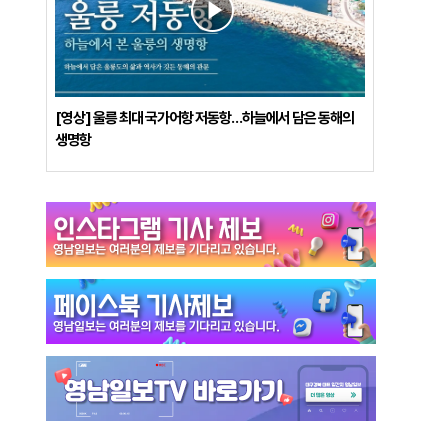
[영상] 울릉 최대 국가어항 저동항…하늘에서 담은 동해의
생명항