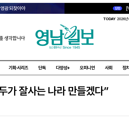
옛 영광 되찾아야
[
칼럼
TODAY
2026년 
를 생각합니다
기획·시리즈
단독
다양성+
오피니언
사회
정
두가 잘사는 나라 만들겠다”