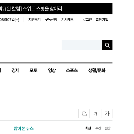
박규완 칼럼] 스위트 스팟을 찾아라
08월 07일(금)
지면보기
구독신청
기사제보
로그인
회원가입
치
경제
포토
영상
스포츠
생활/문화
인쇄
글자작게
글자크게
많이 본 뉴스
최신
주간
월간