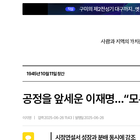
구미의 제2전성기 대구까지...
직설
사람과 지역의 가치
1945년 10월 11일 창간
공정을 앞세운 이재명…“모
이지영
|
입력 2025-06-26 11:43 | 발행일 2025-06-26
카카오톡
시정연설서 성장과 분배 동시에 강조