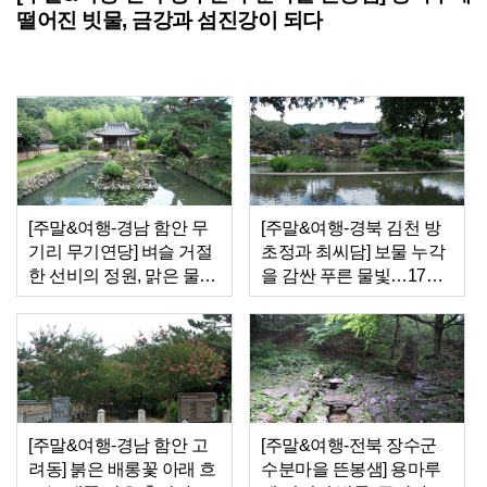
떨어진 빗물, 금강과 섬진강이 되다
[주말&여행-경남 함안 무
[주말&여행-경북 김천 방
기리 무기연당] 벼슬 거절
초정과 최씨담] 보물 누각
한 선비의 정원, 맑은 물에
을 감싼 푸른 물빛…17세
마음을 건지다
신부의 정절을 품다
[주말&여행-경남 함안 고
[주말&여행-전북 장수군
려동] 붉은 배롱꽃 아래 흐
수분마을 뜬봉샘] 용마루