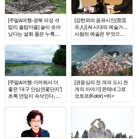
[주말&여행-경북 의성 석
[강한뫼의 음유시인(音流
탑리 돌탑마을] 술이 솟아
示人)] AI 시대의 예술가…
났다는 설화 품은 누룩바
사람의 예술은 무엇으로
위, 이름은 술꾼이 지었을
남는가
까
[주말&여행-가까워서 더
[권응상의 천 개의 도시 천
좋은 ‘대구 안심연꽃단지’]
개의 이야기] 몬테네그로
초록 연잎이 속삭인다, 천
코토르(Kotor) <하>
천히 걸으라고…