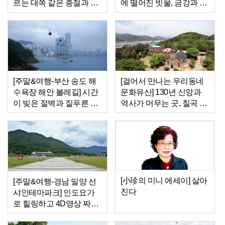
르는 대쪽 같은 충절과 효
에 떨어진 빗물, 금강과 섬
심
진강이 되다
[주말&여행-부산 송도 해
[걸어서 만나는 우리동네
수욕장 해안 볼레길] 시간
문화유산] 130년 신앙과
이 빚은 절벽과 짙푸른 바
역사가 머무는 곳, 칠곡 가
다…송도의 ‘명랑한 여
실성당
름’을 만나다
[小珍의 미니 에세이] 살아
[주말&여행-경남 밀양 선
진다
샤인테마파크] 인도요가
로 힐링하고 4D영상 짜릿
한 체험…밀양서 만난 ‘웰