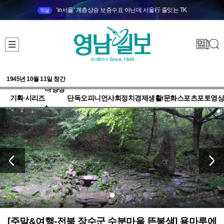
‘in서울’ 계층상승 보증수표 아닌데 서울行 줄잇는 TK
직설
1945년 10월 11일 창간
다양성
기획·시리즈
단독
오피니언
사회
정치
경제
생활/문화
스포츠
포토
영상
+
[주말&여행-전북 장수군 수분마을 뜬봉샘] 용마루에