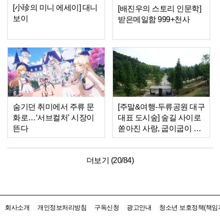
[小珍의 미니 에세이] 대니
[배진우의 스토리 인문학]
보이
받은메일함 999+천사
숨기던 취미에서 주류 문
[주말&여행-두류공원 대구
화로…‘서브컬처’ 시장이
대표 도시숲] 숲길 사이로
뜬다
쏟아진 사랑, 굽이굽이 돌
아와 성당못에 머물다
더보기 (
20
/
84
)
회사소개
개인정보처리방침
구독신청
광고안내
청소년 보호정책(책임자