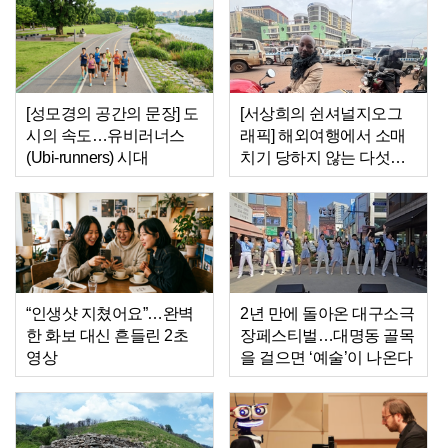
니스의 정석’
[성모경의 공간의 문장] 도
[서상희의 쉰셔널지오그
시의 속도…유비러너스
래픽] 해외여행에서 소매
(Ubi-runners) 시대
치기 당하지 않는 다섯가
지 방법
“인생샷 지쳤어요”…완벽
2년 만에 돌아온 대구소극
한 화보 대신 흔들린 2초
장페스티벌…대명동 골목
영상
을 걸으면 ‘예술’이 나온다