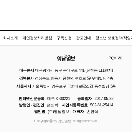
회사소개
개인정보처리방침
구독신청
광고안내
청소년 보호정책(책임자
PC버전
대구본사
대구광역시 동구 동대구로 441 (신천동 111번지)
경북본사
경상북도 안동시 풍천면 수호로 59 우대빌딩 4층
서울지사
서울특별시 영등포구 국회대로62길21 동성빌딩 3층
인터넷신문등록
대구 아00221
등록일자
2017.05.23
발행인 · 편집인
손인락
사업자등록번호
502-81-25414
법인명
(주)영남일보
대표자
손인락
Copyright ⓒ by 영남일보, All right reserved.