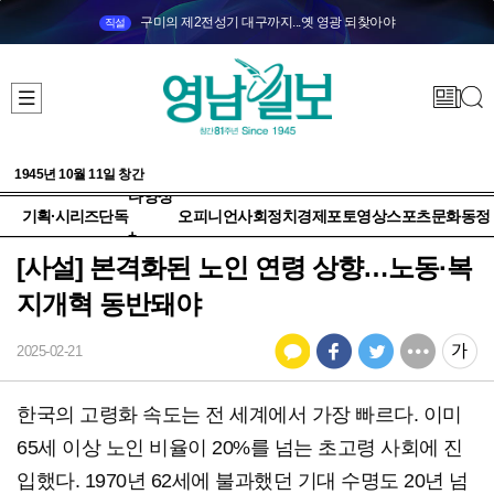
구미의 제2전성기 대구까지...옛 영광 되찾아야
직설
1945년 10월 11일 창간
다양성
기획·시리즈
단독
오피니언
사회
정치
경제
포토
영상
스포츠
문화
동정
+
[사설] 본격화된 노인 연령 상향…노동·복
지개혁 동반돼야
2025-02-21
한국의 고령화 속도는 전 세계에서 가장 빠르다. 이미
65세 이상 노인 비율이 20%를 넘는 초고령 사회에 진
입했다. 1970년 62세에 불과했던 기대 수명도 20년 넘