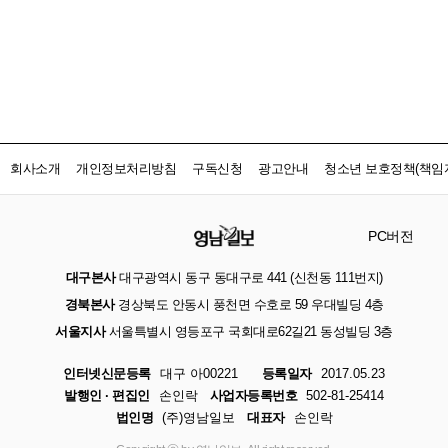
회사소개
개인정보처리방침
구독신청
광고안내
청소년 보호정책(책임자
PC버전
대구본사
대구광역시 동구 동대구로 441 (신천동 111번지)
경북본사
경상북도 안동시 풍천면 수호로 59 우대빌딩 4층
서울지사
서울특별시 영등포구 국회대로62길21 동성빌딩 3층
인터넷신문등록
대구 아00221
등록일자
2017.05.23
발행인 · 편집인
손인락
사업자등록번호
502-81-25414
법인명
(주)영남일보
대표자
손인락