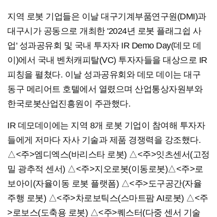
지역 로봇 기업들은 이날 대구기계부품연구원(DMI)과
대구시가 공동으로 개최한 '2024년 로봇 플래그쉽 사
업' 성과공유회 및 국내 투자자 IR Demo Day(데모 데
이)에서 국내 벤처캐피탈(VC) 투자자들을 대상으로 IR
피칭을 펼쳤다. 이날 성과공유회와 데모 데이는 대구
동구 메리어트 호텔에서 열렸으며 산업통상자원부와
한국로봇산업진흥원이 주관했다.
IR 데모데이에는 지역 8개 로봇 기업이 참여해 투자자
들에게 저마다 자사 기술과 제품 경쟁력을 강조했다.
△<주>엠디엑스(바리스타 로봇) △<주>잇츠센서(고정
밀 광추적 센서) △<주>지오로봇(이동로봇)△<주>로
보아이(자율이동 로봇 플랫폼) △<주>도구공간(자율
주행 로봇) △<주>차로보틱스(스마트팜 AI로봇) △<주
>로보스(도축용 로봇) △<주>퀘스터(다중 센서 기술