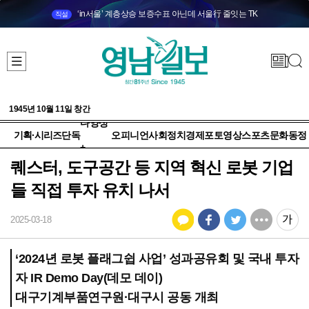
‘in서울’ 계층상승 보증수표 아닌데 서울行 줄잇는 TK
직설
1945년 10월 11일 창간
다양성
기획·시리즈
단독
오피니언
사회
정치
경제
포토
영상
스포츠
문화
동정
+
퀘스터, 도구공간 등 지역 혁신 로봇 기업
들 직접 투자 유치 나서
2025-03-18
‘2024년 로봇 플래그쉽 사업’ 성과공유회 및 국내 투자
자 IR Demo Day(데모 데이)
대구기계부품연구원·대구시 공동 개최