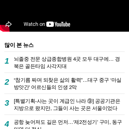
많이 본 뉴스
뇌졸중 전문 상급종합병원 4곳 모두 대구에… 경
1
북은 골든타임 사각지대
“참기름 짜며 되찾은 삶의 활력”…대구 중구 ‘마실
2
방앗간’ 어르신들의 인생 2막
[특별기획-사는 곳이 계급인 나라 ⑨] 공공기관은
3
지방으로 왔지만, 그들이 사는 곳은 서울이었다
공항 늦어져도 길은 먼저…‘제2전성기’ 구미, 동구
4