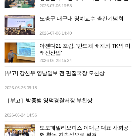
층보도 기대”
2026-07-06 16:58
도충구 대구대 명예교수 출간기념회
2026-07-06 14:40
아젠다21 포럼, ‘반도체 배치와 TK의 미
래신산업’
2026-06-28 15:24
[부고] 강신우 영남일보 전 편집국장 모친상
2026-06-26 09:18
［부고］박종범 영덕경찰서장 부친상
2026-06-24 14:56
도도패밀리오피스 이대근 대표 사회공
헌 활동 지속적으로 펼쳐