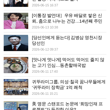
2026-06-15 16:37
[이통장 발언대］우유 배달로 쌓은 신
뢰, 춤으로 나누는 건강…14년째 주민
곁 지키는 권옥남 이장
2026-06-13 10:38
[당선인에게 듣는다] 김병삼 영천시장
당선인
2026-06-12 09:37
[맛나게 멋나게] 먹어도 먹어도 줄지 않
는 고기 인심…동촌할매국밥
2026-06-11 17:40
귀뚜라미그룹, 의성·칠곡 꿈나무들에게
‘귀뚜라미 장학금’ 1억 쾌척
2026-06-11 15:21
美 명문 스탠포드 논문에 ‘희망인재 프
로젝트’가 등장한 이유?