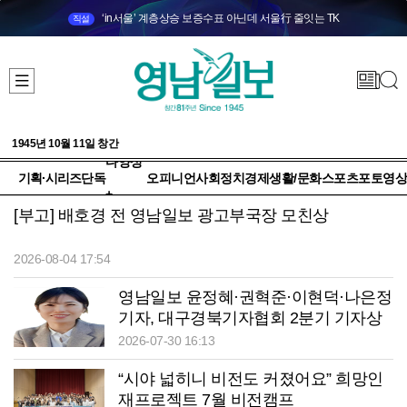
‘in서울’ 계층상승 보증수표 아닌데 서울行 줄잇는 TK
직설
1945년 10월 11일 창간
다양성
기획·시리즈
단독
오피니언
사회
정치
경제
생활/문화
스포츠
포토
영상
+
[부고] 배호경 전 영남일보 광고부국장 모친상
2026-08-04 17:54
영남일보 윤정혜·권혁준·이현덕·나은정
기자, 대구경북기자협회 2분기 기자상
2026-07-30 16:13
“시야 넓히니 비전도 커졌어요” 희망인
재프로젝트 7월 비전캠프