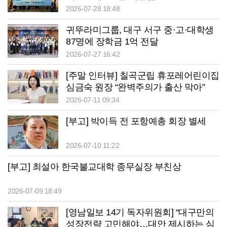
2026-07-28 18:48
귀뚜라미그룹, 대구 서구 중·고·대학생
87명에 장학금 1억 전달
2026-07-27 16:42
[주말 인터뷰] 칠곡군립 휴포레어린이집
심금숙 원장 “완벽주의가 출산 막아”
2026-07-11 09:34
[부고] 박이득 전 포항예총 회장 별세
2026-07-10 11:22
[부고] 최설아 한국불교대학 종무실장 부친상
2026-07-09 18:49
[영남일보 14기 독자위원회] “대구만의
성장전략 고민해야…대안 제시하는 심