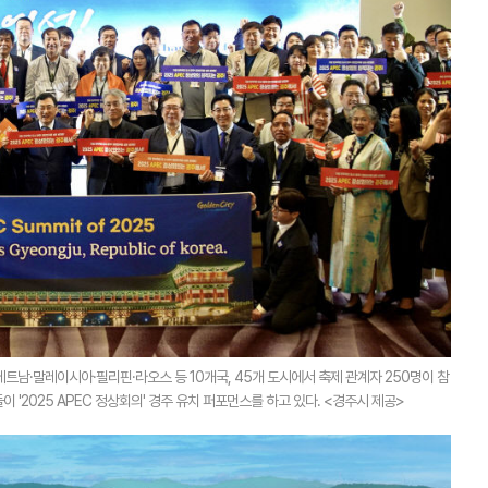
베트남·말레이시아·필리핀·라오스 등 10개국, 45개 도시에서 축제 관계자 250명이 참
 '2025 APEC 정상회의' 경주 유치 퍼포먼스를 하고 있다. <경주시 제공>