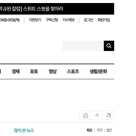
박규완 칼럼] 스위트 스팟을 찾아라
08월 06일(목)
지면보기
구독신청
기사제보
로그인
회원가입
치
경제
포토
영상
스포츠
생활/문화
인쇄
글자작게
글자크게
많이 본 뉴스
최신
주간
월간