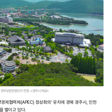
청한 경주보문관광단지 전경. <경주시 제공>
양경제협력체(APEC) 정상회의' 유치에 경북 경주시, 인천
을 벌이고 있다.