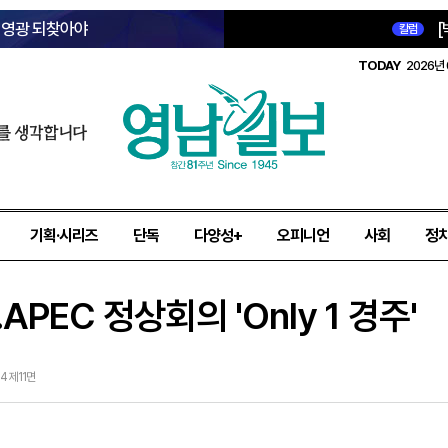
옛 영광 되찾아야
[
칼럼
TODAY
2026년 
를 생각합니다
기획·시리즈
단독
다양성+
오피니언
사회
정
PEC 정상회의 'Only 1 경주'
24 제11면