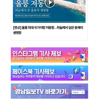
[영상] 울릉 최대 국가어항 저동항…하늘에서 담은 동해의
생명항