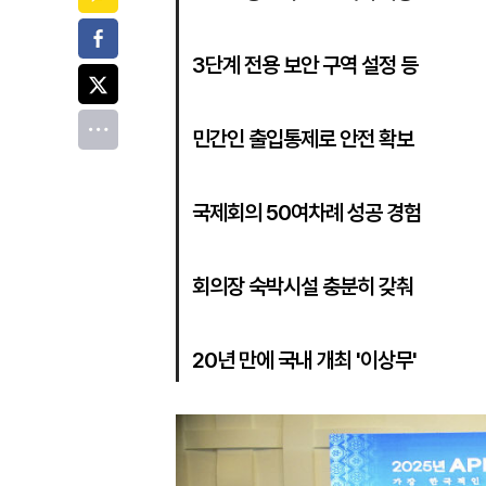
페이스북
3단계 전용 보안 구역 설정 등
트위터
전체
민간인 출입통제로 안전 확보
국제회의 50여차례 성공 경험
회의장 숙박시설 충분히 갖춰
20년 만에 국내 개최 '이상무'