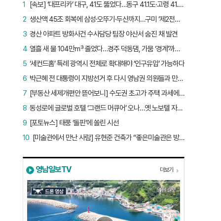
1
[속보] ‘대프리카’ 대구, 41도 뚫었다…동구 41.1도·고령 41.2도
2
생산액 45조 회복에 삼성·오뚜기·두산까지…구미 ‘제2전성기’ 시작됐다
3
경산 아파트 방화사건 수사담당 팀장 야산서 숨진 채 발견
4
열흘 새 물 104만㎥ 줄었다…경주 덕동댐, 가뭄 ‘경계’까지 5.7%p
5
‘세컨드홈’ 특례 광역시 전체로 확대해야 ‘인구유입’ 가능하다
6
박근혜 전 대통령이 지방선거 후 다시 영남권 의원들과 만난 이유는?
7
[부동산 세제개편안 뜯어보니] 수도권 초고가 주택 과세에만 초점…침체된 지방 부동산 대책은 없다
8
동성로에 글로벌 호텔 ‘그랜드 머큐어’ 오나…옛 노보텔 자리 사무실 개설
9
[포토뉴스] 태풍 ‘돌핀’에 쏠린 시선
10
[미술관에서 만난 사람] 유현준 건축가 “좋은미술관은 방문객이 많은 미술관”
영남일보TV
더보기