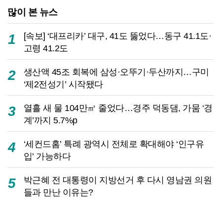
많이 본 뉴스
[속보] ‘대프리카’ 대구, 41도 뚫었다…동구 41.1도·
1
고령 41.2도
생산액 45조 회복에 삼성·오뚜기·두산까지…구미
2
‘제2전성기’ 시작됐다
열흘 새 물 104만㎥ 줄었다…경주 덕동댐, 가뭄 ‘경
3
계’까지 5.7%p
‘세컨드홈’ 특례 광역시 전체로 확대해야 ‘인구유
4
입’ 가능하다
박근혜 전 대통령이 지방선거 후 다시 영남권 의원
5
들과 만난 이유는?