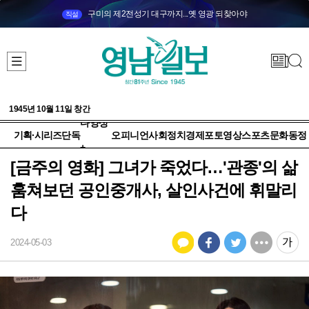
구미의 제2전성기 대구까지...옛 영광 되찾아야
직설
1945년 10월 11일 창간
다양성
기획·시리즈
단독
오피니언
사회
정치
경제
포토
영상
스포츠
문화
동정
+
[금주의 영화] 그녀가 죽었다…'관종'의 삶
훔쳐보던 공인중개사, 살인사건에 휘말리
다
2024-05-03