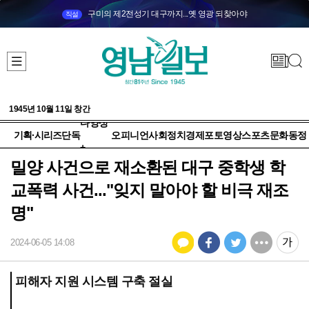
구미의 제2전성기 대구까지...옛 영광 되찾아야
직설
1945년 10월 11일 창간
다양성
기획·시리즈
단독
오피니언
사회
정치
경제
포토
영상
스포츠
문화
동정
+
밀양 사건으로 재소환된 대구 중학생 학
교폭력 사건..."잊지 말아야 할 비극 재조
명"
2024-06-05 14:08
피해자 지원 시스템 구축 절실