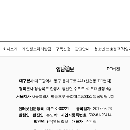
회사소개
개인정보처리방침
구독신청
광고안내
청소년 보호정책(책임자
PC버전
대구본사
대구광역시 동구 동대구로 441 (신천동 111번지)
경북본사
경상북도 안동시 풍천면 수호로 59 우대빌딩 4층
서울지사
서울특별시 영등포구 국회대로62길21 동성빌딩 3층
인터넷신문등록
대구 아00221
등록일자
2017.05.23
발행인 · 편집인
손인락
사업자등록번호
502-81-25414
법인명
(주)영남일보
대표자
손인락