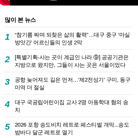
많이 본 뉴스
“참기름 짜며 되찾은 삶의 활력”…대구 중구 ‘마실
1
방앗간’ 어르신들의 인생 2막
[특별기획-사는 곳이 계급인 나라 ⑨] 공공기관은
2
지방으로 왔지만, 그들이 사는 곳은 서울이었다
공항 늦어져도 길은 먼저…‘제2전성기’ 구미, 동구
3
미역 더 절실
대구 국공립어린이집 교사 2명 아동학대 혐의 송
4
치
2026 포항 송도비치 레트로 페스티벌 개막...송도
5
밤바다 달군 레트로 열기