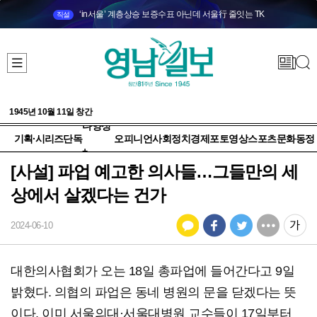
‘in서울’ 계층상승 보증수표 아닌데 서울行 줄잇는 TK
직설
1945년 10월 11일 창간
다양성
기획·시리즈
단독
오피니언
사회
정치
경제
포토
영상
스포츠
문화
동정
+
[사설] 파업 예고한 의사들…그들만의 세
상에서 살겠다는 건가
2024-06-10
대한의사협회가 오는 18일 총파업에 들어간다고 9일
밝혔다. 의협의 파업은 동네 병원의 문을 닫겠다는 뜻
이다. 이미 서울의대·서울대병원 교수들이 17일부터