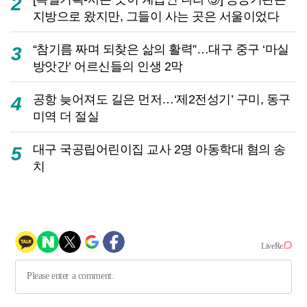
2
지방으로 왔지만, 그들이 사는 곳은 서울이었다
“참기름 짜며 되찾은 삶의 활력”…대구 중구 ‘마실
3
방앗간’ 어르신들의 인생 2막
공항 늦어져도 길은 먼저…‘제2전성기’ 구미, 동구
4
미역 더 절실
대구 국공립어린이집 교사 2명 아동학대 혐의 송
5
치