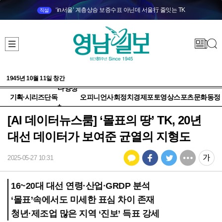
‘in서울’ 계층상승 보증수표 아닌데 서울行 줄잇는 TK
직설
1945년 10월 11일 창간
다양성
기획·시리즈
단독
오피니언
사회
정치
경제
포토
영상
스포츠
문화
동정
+
[AI 데이터뉴스룸] ‘몰표의 땅’ TK, 20년
대선 데이터가 보여준 균열의 지형도
2025-05-27 10:31
16~20대 대선 연령·산업·GRDP 분석
‘몰표’속에서도 미세한 표심 차이 존재
청년·제조업 많은 지역 ‘진보’ 득표 강세