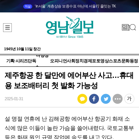
‘in서울’ 계층상승 보증수표 아닌데 서울行 줄잇는 TK
직설
1945년 10월 11일 창간
다양성
기획·시리즈
단독
오피니언
사회
정치
경제
포토
영상
스포츠
문화
동정
+
제주항공 한 달만에 에어부산 사고…휴대
용 보조배터리 첫 발화 가능성
2025-01-31
설 명절 연휴에 난 김해공항 에어부산 항공기 화재 소
식에 많은 이들이 놀란 가슴을 쓸어내렸다. 국토교통부
등은 화재 원인 규명 작업에 속도를 내고 있다.