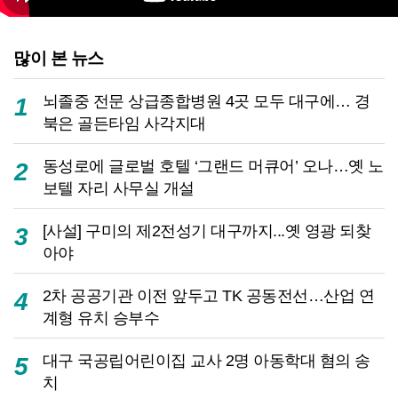
많이 본 뉴스
뇌졸중 전문 상급종합병원 4곳 모두 대구에… 경
1
북은 골든타임 사각지대
동성로에 글로벌 호텔 ‘그랜드 머큐어’ 오나…옛 노
2
보텔 자리 사무실 개설
[사설] 구미의 제2전성기 대구까지...옛 영광 되찾
3
아야
2차 공공기관 이전 앞두고 TK 공동전선…산업 연
4
계형 유치 승부수
대구 국공립어린이집 교사 2명 아동학대 혐의 송
5
치