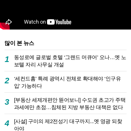
많이 본 뉴스
동성로에 글로벌 호텔 ‘그랜드 머큐어’ 오나…옛 노
1
보텔 자리 사무실 개설
‘세컨드홈’ 특례 광역시 전체로 확대해야 ‘인구유
2
입’ 가능하다
[부동산 세제개편안 뜯어보니] 수도권 초고가 주택
3
과세에만 초점…침체된 지방 부동산 대책은 없다
[사설] 구미의 제2전성기 대구까지...옛 영광 되찾
4
아야